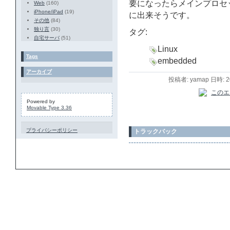
要になったらメインプロセ
Web
(160)
iPhone/iPad
(19)
に出来そうです。
その他
(84)
独り言
(30)
タグ:
自宅サーバ
(51)
Linux
Tags
embedded
アーカイブ
投稿者: yamap 日時: 
Powered by
Movable Type 3.36
プライバシーポリシー
トラックバック