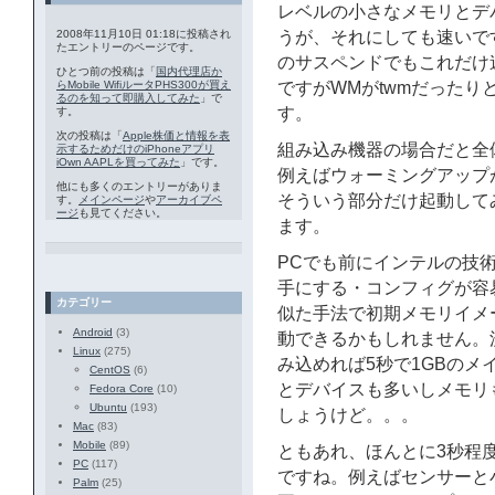
レベルの小さなメモリとデ
2008年11月10日 01:18に投稿され
うが、それにしても速いで
たエントリーのページです。
のサスペンドでもこれだけ
ひとつ前の投稿は「
国内代理店か
らMobile WifiルータPHS300が買え
ですがWMがtwmだった
るのを知って即購入してみた
」で
す。
す。
次の投稿は「
Apple株価と情報を表
組み込み機器の場合だと全
示するためだけのiPhoneアプリ
iOwn AAPLを買ってみた
」です。
例えばウォーミングアップ
他にも多くのエントリーがありま
そういう部分だけ起動して
す。
メインページ
や
アーカイブペ
ージ
も見てください。
ます。
PCでも前にインテルの技
手にする・コンフィグが容
カテゴリー
似た手法で初期メモリイメ
Android
(3)
動できるかもしれません。流
Linux
(275)
み込めれば5秒で1GBのメ
CentOS
(6)
とデバイスも多いしメモリも
Fedora Core
(10)
Ubuntu
(193)
しょうけど。。。
Mac
(83)
Mobile
(89)
ともあれ、ほんとに3秒程
PC
(117)
ですね。例えばセンサーと
Palm
(25)