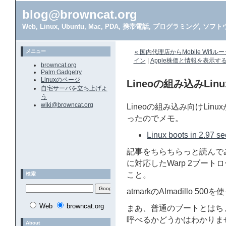
blog@browncat.org
Web, Linux, Ubuntu, Mac, PDA, 携帯電話, プログラミング, 
メニュー
« 国内代理店からMobile Wif
イン
|
Apple株価と情報を表示する
browncat.org
Palm Gadgetry
Linuxのページ
Lineoの組み込みLi
自宅サーバを立ち上げよ
う
wiki@browncat.org
Lineoの組み込み向けLin
ったのでメモ。
Linux boots in 2.97 s
記事をちらちらっと読んで
に対応したWarp 2ブー
こと。
検索
atmarkのAlmadillo
Web
browncat.org
まあ、普通のブートとはち
呼べるかどうかはわかりま
About