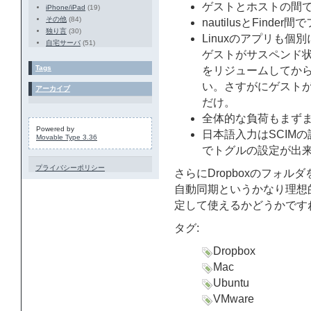
ゲストとホストの間で
iPhone/iPad
(19)
その他
(84)
nautilusとFin
独り言
(30)
Linuxのアプリも個別
自宅サーバ
(51)
ゲストがサスペンド状
Tags
をリジュームしてか
い。さすがにゲストが
アーカイブ
だけ。
全体的な負荷もまず
Powered by
日本語入力はSCIMの設
Movable Type 3.36
でトグルの設定が出来な
プライバシーポリシー
さらにDropboxのフォ
自動同期というかなり理想的
定して使えるかどうかです
タグ:
Dropbox
Mac
Ubuntu
VMware