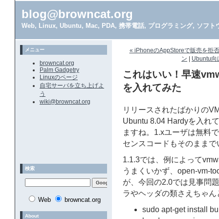
blog@browncat.org
Web, Linux, Ubuntu, Mac, PDA, 携帯電話, プログラミング, 
メニュー
« iPhoneのAppStoreで販売を
ン
|
Ubuntu
browncat.org
Palm Gadgetry
これはいい！早速vmware 
Linuxのページ
自宅サーバを立ち上げよ
を入れてみた
う
wiki@browncat.org
リリースされたばかりのVMwa
Ubuntu 8.04 Har
ますね。1.xユーザは無料
センスコードもそのままで
1.1.3では、例によってvmwar
検索
うまくいかず、open-vm-
が、今回の2.0では見事
ラやヘッダの類さえちゃん
Web
browncat.org
sudo apt-get install bu
About