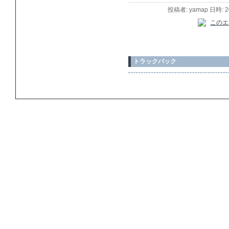
投稿者: yamap 日時: 
トラックバック