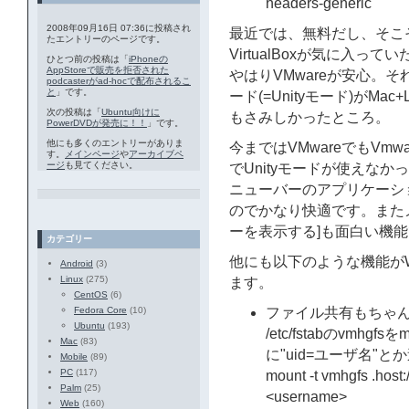
headers-generic
2008年09月16日 07:36に投稿され
最近では、無料だし、そこ
たエントリーのページです。
VirtualBoxが気に入
ひとつ前の投稿は「
iPhoneの
AppStoreで販売を拒否された
やはりVMwareが安心。それに
podcasterがad-hocで配布されるこ
と
」です。
ード(=Unityモード)がM
次の投稿は「
Ubuntu向けに
もさみしかったところ。
PowerDVDが発売に！！
」です。
他にも多くのエントリーがありま
今まではVMwareでもVmw
す。
メインページ
や
アーカイブペ
ージ
も見てください。
でUnityモードが使えな
ニューバーのアプリケーショ
のでかなり快適です。またメ
ーを表示する]も面白い機
カテゴリー
他にも以下のような機能がWi
Android
(3)
Linux
(275)
ます。
CentOS
(6)
Fedora Core
(10)
ファイル共有もちゃ
Ubuntu
(193)
/etc/fstabのvmh
Mac
(83)
に"uid=ユーザ名"
Mobile
(89)
PC
(117)
mount -t vmhgfs .host:/
Palm
(25)
<username>
Web
(160)