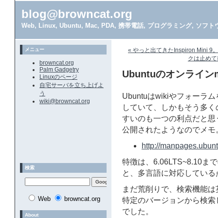
blog@browncat.org
Web, Linux, Ubuntu, Mac, PDA, 携帯電話, プログラミング, 
メニュー
« やっと出てきたInspiron Mini 9
クは止めて欲し
browncat.org
Palm Gadgetry
Ubuntuのオンライ
Linuxのページ
自宅サーバを立ち上げよ
う
Ubuntuはwikiやフォ
wiki@browncat.org
していて、しかもそう多く
すいのも一つの利点だと思う
公開されたようなのでメモ
http://manpages.ubun
特徴は、6.06LTS~8.
検索
と、多言語に対応している
まだ荒削りで、検索機能は
Web
browncat.org
特定のバージョンから検索
でした。
About