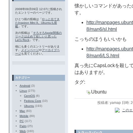
懐かしいコマンドがあった
2008年09月09日 12:07に投稿され
す。
たエントリーのページです。
ひとつ前の投稿は「
やっと出てき
http://manpages.ubun
たInspiron Mini 9。Ubuntuも搭
載
」です。
8/man6/sl.html
次の投稿は「
そろそろApple関係の
リークは止めて欲しいと思った
こっちのほうもいいかも
Let's Rock
」です。
他にも多くのエントリーがありま
http://manpages.ubun
す。
メインページ
や
アーカイブペ
ージ
も見てください。
8/man6/LS.html
真っ先にCapsLockを
はありますが。
カテゴリー
タグ:
Android
(3)
Linux
(275)
Ubuntu
CentOS
(6)
Fedora Core
(10)
投稿者: yamap 日時: 
Ubuntu
(193)
Mac
(83)
Mobile
(89)
PC
(117)
Palm
(25)
Web
(160)
トラックバック