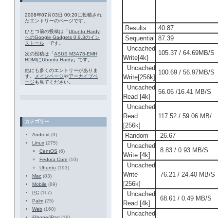
2008年07月03日 00:20に投稿され
たエントリーのページです。
Results
40.87
ひとつ前の投稿は「
Ubuntu Hardy
へのGoogle Gadgets 0.9.3のイン
Sequential
87.39
ストール
」です。
Uncached
105.37 / 64.69MB/S
次の投稿は「
ASUS M3A78-EMH
Write[4k]
HDMIにUbuntu Hardy
」です。
Uncached
他にも多くのエントリーがありま
100.69 / 56.97MB/S
す。
メインページ
や
アーカイブペ
Write[256k]
ージ
も見てください。
Uncached
56.06 /16.41 MB/S
Read [4k]
Uncached
Read
117.52 / 59.06 MB/
カテゴリー
[256k]
Android
(3)
Random
26.67
Linux
(275)
Uncached
8.83 / 0.93 MB/S
CentOS
(6)
Write [4k]
Fedora Core
(10)
Uncached
Ubuntu
(193)
Write
76.21 / 24.40 MB/S
Mac
(83)
[256k]
Mobile
(89)
PC
(117)
Uncached
68.61 / 0.49 MB/S
Palm
(25)
Read [4k]
Web
(160)
Uncached
iPhone/iPad
(19)