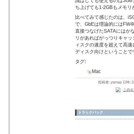
識はしても使えるのは3G
ち上げても1-2GBもメモ
比べてみて感じたのは、iS
で、GbEは理論的にはFW
直接つなげたSATAには
リがあればがっつりキャッ
ィスクの速度を超えて高速
ディスク向けということで
タグ:
Mac
投稿者: yamap 日時: 
トラックバック