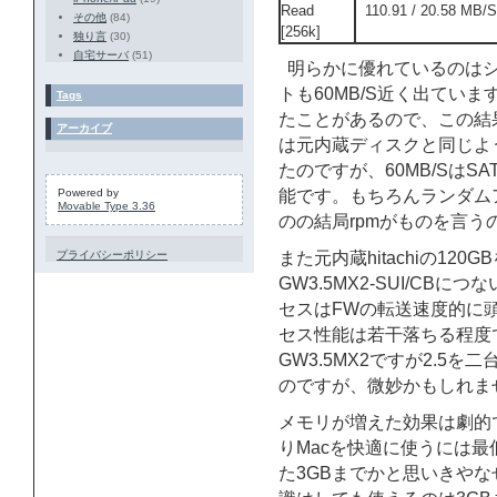
Read
110.91 / 20.58 MB/S
その他
(84)
[256k]
独り言
(30)
自宅サーバ
(51)
明らかに優れているのはシ
トも60MB/S近く出ていま
Tags
たことがあるので、この結
アーカイブ
は元内蔵ディスクと同じよう
たのですが、60MB/SはSATA
Powered by
能です。もちろんランダム
Movable Type 3.36
のの結局rpmがものを言
プライバシーポリシー
また元内蔵hitachiの120
GW3.5MX2-SUI/C
セスはFWの転送速度的に
セス性能は若干落ちる程度です
GW3.5MX2ですが2.5を
のですが、微妙かもしれま
メモリが増えた効果は劇的
りMacを快適に使うには最
た3GBまでかと思いきやな