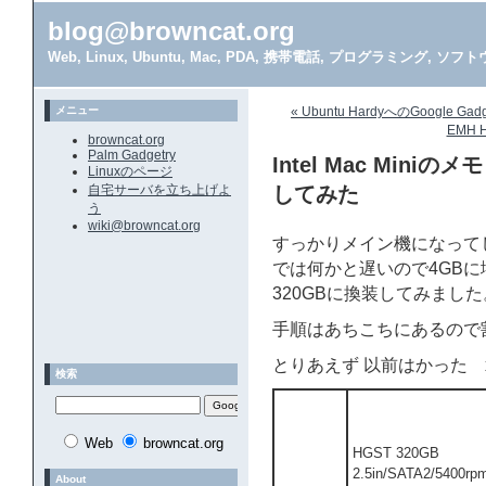
blog@browncat.org
Web, Linux, Ubuntu, Mac, PDA, 携帯電話, プログラミング, 
メニュー
« Ubuntu HardyへのGoogle G
EMH H
browncat.org
Palm Gadgetry
Intel Mac Mini
Linuxのページ
自宅サーバを立ち上げよ
してみた
う
wiki@browncat.org
すっかりメイン機になってしま
では何かと遅いので4GBに増
320GBに換装してみました
手順はあちこちにあるので
とりあえず 以前はかった x
検索
Web
browncat.org
HGST 320GB
2.5in/SATA2/5400rp
About