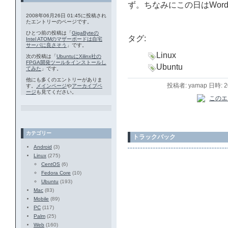
ず。ちなみにこの日はWordP
2008年06月26日 01:45に投稿され
たエントリーのページです。
ひとつ前の投稿は「
GigaByteの
タグ:
Intel ATOMのマザーボードは自宅
サーバに良さそう
」です。
Linux
次の投稿は「
UbuntuにXilinx社の
FPGA開発ツールをインストールし
Ubuntu
てみた
」です。
他にも多くのエントリーがありま
投稿者: yamap 日時: 
す。
メインページ
や
アーカイブペ
ージ
も見てください。
カテゴリー
トラックバック
Android
(3)
Linux
(275)
CentOS
(6)
Fedora Core
(10)
Ubuntu
(193)
Mac
(83)
Mobile
(89)
PC
(117)
Palm
(25)
Web
(160)