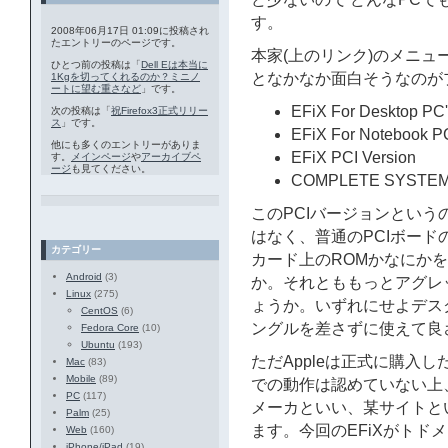
す。
2008年06月17日 01:09に投稿され
たエントリーのページです。
本家(上のリンク)のメニ
ひとつ前の投稿は「
Dell Eは本当に
となかなか面白そうなのが
1Kgを切ってくれるのか？ミニノ
ートに望む重さなど
」です。
EFiX For Desktop PC
次の投稿は「
祝Firefox3正式リリー
ス
」です。
EFiX For Notebook P
他にも多くのエントリーがありま
EFiX PCI Version
す。
メインページ
や
アーカイブペ
ージ
も見てください。
COMPLETE SYSTE
このPCIバージョンという
はなく、普通のPCIボー
カテゴリー
カード上のROMかなにかを
Android
(3)
か。それとももっとアグレ
Linux
(275)
ょうか。いずれにせよデス
CentOS
(6)
ングルを差さずに使えて良
Fedora Core
(10)
Ubuntu
(193)
ただAppleは正式に購入した
Mac
(83)
Mobile
(89)
での動作は認めていない上
PC
(117)
メーカといい、某サイトと
Palm
(25)
ます。今回のEFiXがトド
Web
(160)
iPhone/iPad
(19)