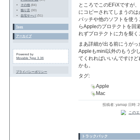
ところでこのEFiXですが
その他
(84)
独り言
(30)
にコピーされてしまうのは
自宅サーバ
(51)
パッチや他のソフトを使う
らAppleのプロテクトを
Tags
れずプロテクトに力を裂くこと
アーカイブ
まあ詳細が出る前にうがっ
Appleもmini以外のも
Powered by
てくれればいいんですけど
Movable Type 3.36
かも。
プライバシーポリシー
タグ:
Apple
Mac
投稿者: yamap 日時: 
トラックバック