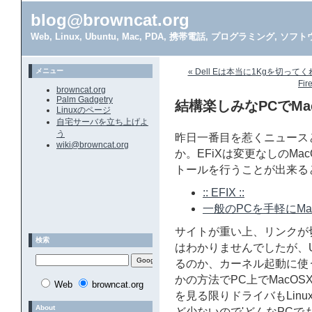
blog@browncat.org
Web, Linux, Ubuntu, Mac, PDA, 携帯電話, プログラミング, 
メニュー
« Dell Eは本当に1Kgを切
Fi
browncat.org
Palm Gadgetry
結構楽しみなPCでMac
Linuxのページ
自宅サーバを立ち上げよ
う
昨日一番目を惹くニュースと
wiki@browncat.org
か。EFiXは変更なしのMa
トールを行うことが出来る
:: EFIX ::
一般のPCを手軽にMac化する
サイトが重い上、リンクが
検索
はわかりませんでしたが、
るのか、カーネル起動に使
かの方法でPC上でMacO
Web
browncat.org
を見る限りドライバもLinu
About
ど少ないので'どんなPCで