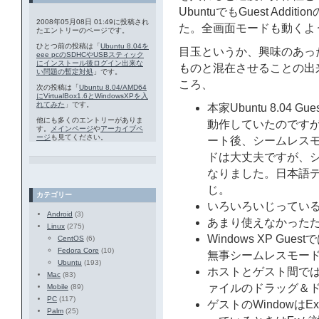
UbuntuでもGuest Ad
2008年05月08日 01:49に投稿され
た。全画面モードも動くよ
たエントリーのページです。
ひとつ前の投稿は「
Ubuntu 8.04を
目玉というか、興味のあっ
eee pcのSDHCやUSBスティック
にインストール後ログイン出来な
ものと混在させることの出
い問題の暫定対処
」です。
ころ、
次の投稿は「
Ubuntu 8.04/AMD64
にVirtualBox1.6とWindowsXPを入
れてみた
」です。
本家Ubuntu 8.0
他にも多くのエントリーがありま
動作していたのです
す。
メインページ
や
アーカイブペ
ージ
も見てください。
ート後、シームレス
ドは大丈夫ですが、
なりました。日本語
じ。
カテゴリー
いろいろいじっている
Android
(3)
あまり使えなかった
Linux
(275)
Windows XP G
CentOS
(6)
Fedora Core
(10)
無事シームレスモー
Ubuntu
(193)
ホストとゲスト間では
Mac
(83)
ァイルのドラッグ＆ド
Mobile
(89)
PC
(117)
ゲストのWindowは
Palm
(25)