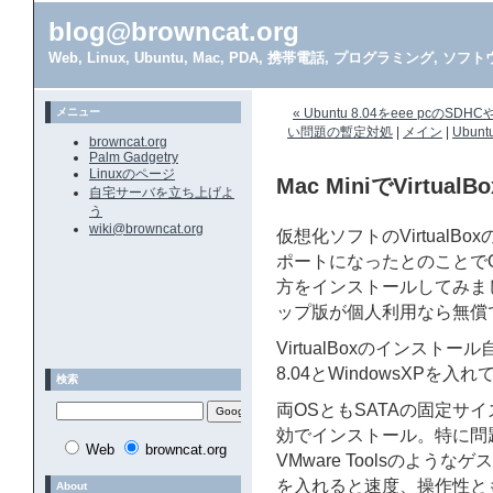
blog@browncat.org
Web, Linux, Ubuntu, Mac, PDA, 携帯電話, プログラミング, 
メニュー
« Ubuntu 8.04をeee p
い問題の暫定対処
|
メイン
|
Ubunt
browncat.org
Palm Gadgetry
Linuxのページ
Mac MiniでVirtua
自宅サーバを立ち上げよ
う
wiki@browncat.org
仮想化ソフトのVirtualB
ポートになったとのことでOSE版
方をインストールしてみました
ップ版が個人利用なら無償
VirtualBoxのインスト
8.04とWindowsXPを入
検索
両OSともSATAの固定サイ
効でインストール。特に問題
Web
browncat.org
VMware Toolsのようなゲス
を入れると速度、操作性と
About