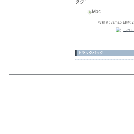
タグ:
Mac
投稿者: yamap 日時: 
トラックバック