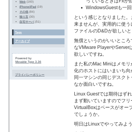
っているときはFxが
Web
(160)
iPhone/iPad
(19)
WindowsGuestも
その他
(84)
という感じとなりました。
独り言
(30)
自宅サーバ
(51)
来ませんが、実用的に使うに
ファイルのD&Dが欲しい
Tags
無償というのがいいところで
アーカイブ
なVMware PlayerやS
欲しいですね。
Powered by
Movable Type 3.36
また私のMac Miniはメ
化のホストにはいまいち向
プライバシーポリシー
同一マシンの同じデスクト
なか面白いですね。
Linux Guestでは期待は
まず動いていますのでフリ
VirtualBoxはベース
でしょうか。
明日はLinuxでやってみよ