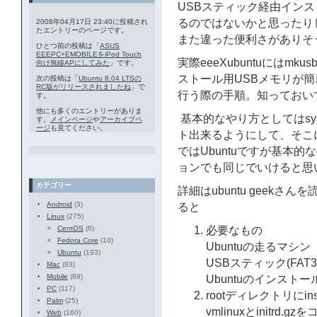
USBスティック経由イン
るのではないかと思ったりします
2008年04月17日 23:40に投稿され
たエントリーのページです。
また違った便利さがありそ
ひとつ前の投稿は「
ASUS
EEEPC+EMOBILEをiPod Touch
実際eeeXubuntuにはmku
向け無線APにしてみた
」です。
ストール用USBメモリが
次の投稿は「
Ubuntu 8.04 LTSの
RC版がリリースされましたね
」で
行う際の手順。知っておい
す。
他にも多くのエントリーがありま
基本的なやり方としてはsys
す。
メインページ
や
アーカイブペ
ージ
も見てください。
ト出来るようにして、そこ
ではUbuntuですが基本的
ョンでも同じでいけると思
カテゴリー
詳細はubuntu geek
Android
(3)
ると
Linux
(275)
CentOS
(6)
必要なもの
Fedora Core
(10)
Ubuntuの走るマシン
Ubuntu
(193)
USBスティック(FAT
Mac
(83)
Mobile
(89)
Ubuntuのインストー
PC
(117)
rootディレクトリにi
Palm
(25)
vmlinuxとinitrd.gz
Web
(160)