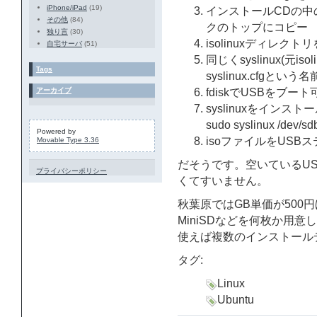
iPhone/iPad
(19)
インストールCDの中の
その他
(84)
クのトップにコピー
独り言
(30)
isolinuxディレクト
自宅サーバ
(51)
同じくsyslinux(元iso
Tags
syslinux.cfgとい
アーカイブ
fdiskでUSBをブー
syslinuxをインス
sudo syslinux /dev/sd
Powered by
isoファイルをUSB
Movable Type 3.36
だそうです。空いているU
プライバシーポリシー
くてすいません。
秋葉原ではGB単価が500円
MiniSDなどを何枚か用
使えば複数のインストール
タグ:
Linux
Ubuntu