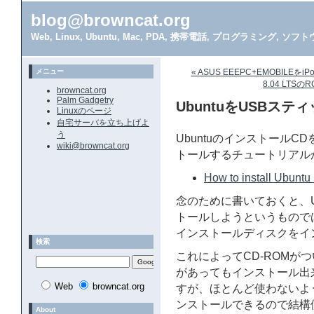
blog@browncat.org
Web, Linux, Ubuntu, Mac, PDA, 携帯電話, プログラミング, 
メニュー
« ASUS EEEPC+EMOBILEを
8.04 LT
browncat.org
Palm Gadgetry
UbuntuをUSBス
Linuxのページ
自宅サーバを立ち上げよ
う
UbuntuのインストールC
wiki@browncat.org
トールするチュートリアル
How to install Ubuntu
念のために書いておくと、
トールしようというものでは
インストールディスクをイ
検索
これによってCD-ROMが
があってもインストール出
Web
browncat.org
すが、ほとんど使わないよ
ンストールできるので結構
About