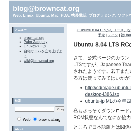
blog@browncat.org
Web, Linux, Ubuntu, Mac, PDA, 携帯電話, プログラミング, 
メニュー
« Ubuntu 8.04 LTSがリリ
予定
|
メイン
|
祝Ubun
browncat.org
Palm Gadgetry
Ubuntu 8.04 LT
Linuxのページ
自宅サーバを立ち上げよ
う
さて、公式ページのカウントダウ
wiki@browncat.org
LTSですが、Japanese
されたようです。若干まだ
る方は使ってみてはいかが
http://cdimage.ubuntul
desktop-i386.iso
ubuntu-jp MLの
検索
私もさっそくダウンロード
ROM状態なんでなにか協
Web
browncat.org
ところで日本語版とは関係ない
About