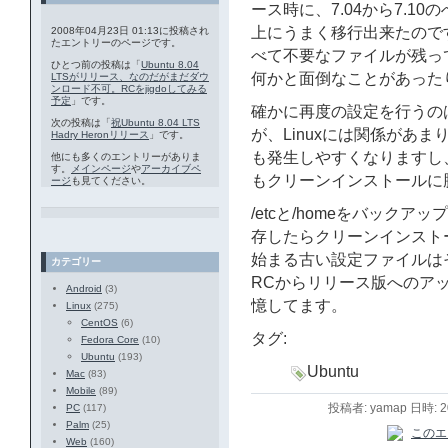
ース時に、7.04から7.1
上にうまく移行出来たので
2008年04月23日 01:13に投稿され
たエントリーのページです。
べて不要なファイルが残っ
ひとつ前の投稿は「
Ubuntu 8.04
何かと面倒なことがあった
LTSがリリース、なのだがまだダウ
ンロード不可。RCをjigdoしてみる
予定
」です。
確かに再度の設定を行うの
次の投稿は「
祝Ubuntu 8.04 LTS
が、Linuxには関係があ
Hadry Heronリリース
」です。
も発生しやすくなりますし、や
他にも多くのエントリーがありま
す。
メインページ
や
アーカイブペ
もクリーンインストールに
ージ
も見てください。
/etcと/homeをバック
存したらクリーンインストー
始まる古い設定ファイルは
カテゴリー
RCからリリース版へのア
Android
(3)
憶してます。
Linux
(275)
CentOS
(6)
タグ:
Fedora Core
(10)
Ubuntu
(193)
Ubuntu
Mac
(83)
Mobile
(89)
投稿者: yamap 日時: 
PC
(117)
Palm
(25)
Web
(160)