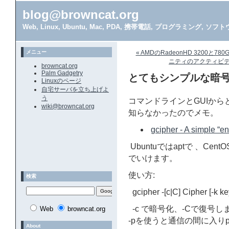
blog@browncat.org
Web, Linux, Ubuntu, Mac, PDA, 携帯電話, プログラミング, 
メニュー
« AMDのRadeonHD 3200と7
ニティのアクティビティを見
browncat.org
Palm Gadgetry
とてもシンプルな暗号化
Linuxのページ
自宅サーバを立ち上げよ
う
コマンドラインとGUIか
wiki@browncat.org
知らなかったのでメモ。
gcipher - A simple “e
Ubuntuではaptで 、Cent
でいけます。
使い方:
検索
gcipher -[c|C] Ciphe
-c で暗号化、-Cで復号し
Web
browncat.org
-pを使うと通信の間に入りp
About