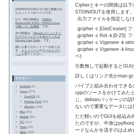
Cipherとキーの関係は以
2008年03月26日 01:28に投稿され
STDIN/OUTを使用します
たエントリーのページです。
出力ファイルを指定しなけ
ひとつ前の投稿は「
AMDの
RadeonHD 3200と780GがLinux
で動いている模様
」です。
gcipher -c [Gie|Ceaser]
次の投稿は「
Ubuntuコミュニティ
gcipher -c Rot -k [0-25
のアクティビティを見せてくれる
Ubuntu Live Stats
」です。
gcipher -c Vigenere -k s
他にも多くのエントリーがありま
gcipher -c Vigenere -k l
す。
メインページ
や
アーカイブペ
ージ
も見てください。
ペ)
引数無しで起動するとGUI
詳しくはリンク先かman gc
カテゴリー
パイプと組み合わせできる
Android
(3)
Linux
(275)
cppのソースをかけてみ
CentOS
(6)
じ。debianパッケージ
Fedora Core
(10)
ないので重要なデータには
Ubuntu
(193)
Mac
(83)
ただ軽いのでGUIを組込
Mobile
(89)
PC
(117)
たのですが、中身はpytho
Palm
(25)
ードなんかを流すのは止め
Web
(160)