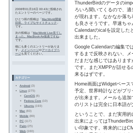
ThunderBirdのデータ
ろいろ聞いてくるので、適当に
2008年01月16日 00:43に投稿され
たエントリーのページです。
が現れます。なかなか落ち着
ひとつ前の投稿は「
MacWorld開催
も良さそうです。早速ちゃん
目前。ライブなサイトチェック
」
です。
Calendarのicalを
次の投稿は「
MacWorld Live見てし
出来ました。
まった。MacBook Air発表ですね
」
です。
Google Calendar
他にも多くのエントリーがありま
す。
メインページ
や
アーカイブペ
するまで反映されない、メ
ージ
も見てください。
だまだな感じではあります
です。またXMPPが話せるので
来るはずです。
カテゴリー
Home画面はWidgetベ
Android
(3)
予定、世界時計などがプリ
Linux
(275)
CentOS
(6)
が出来ます。メールも追加で
Fedora Core
(10)
のリストは完全に日本語が
Ubuntu
(193)
Mac
(83)
ということで、まだ実用的
Mobile
(89)
出来によってはThunder
PC
(117)
Palm
(25)
い印象です。将来的にはCMS(Dru
Web
(160)