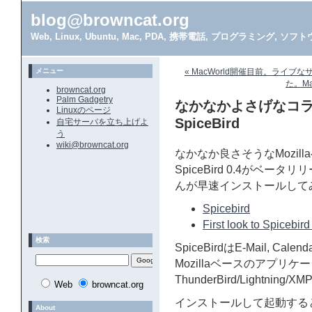
blog@browncat.org
Web, Linux, Ubuntu, Mac, PDA, 携帯電話, プログラミング, 
メニュー
« MacWorld開催目前。ライブ
た。Ma
browncat.org
Palm Gadgetry
なかなかよさげなコ
Linuxのページ
SpiceBird
自宅サーバを立ち上げよ
う
wiki@browncat.org
なかなか良さそうなMozi
SpiceBird 0.4がベ
んが早速インストールして
Spicebird
First look to Spicebird
検索
SpiceBirdはE-Mail, Ca
Mozillaベースのアプリ
ThunderBird/Light
Web
browncat.org
インストールして起動すると、
About