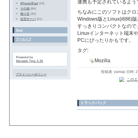
連携も予定されているよう
iPhone/iPad
(19)
その他
(84)
ちなみにこのソフトはクロ
独り言
(30)
Windows版とLinux(i
自宅サーバ
(51)
すっきりコンパクトなので
Tags
Linuxインターネット端末や
アーカイブ
PCにぴったりかもです。
タグ:
Powered by
Mozilla
Movable Type 3.36
投稿者: yamap 日時: 
プライバシーポリシー
トラックバック