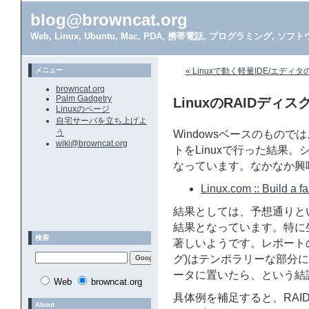
blog@browncat.org
Web, Linux, Ubuntu, Mac, PDA, 携帯電話, プログラミング, 
メニュー
« Linuxで動く軽量IDE/エディタの
browncat.org
Palm Gadgetry
LinuxのRAIDデ
Linuxのページ
自宅サーバを立ち上げよ
う
Windowsベースのもの
wiki@browncat.org
トをLinuxで行った結果。シ
なっています。なかなか興
Linux.com :: Build a f
結果としては、予想通りとい
結果となっています。特に
検索
著しいようです。レポートの
グ)はテンポラリーな部分に
ータに置いたら、という結
Web
browncat.org
具体例を補足すると、RAID
About