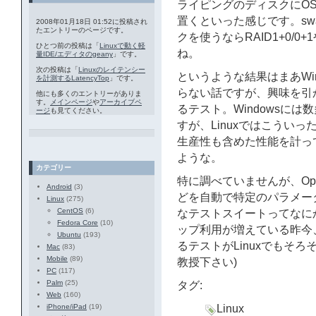
ライピングのディスクにOSを
置くといった感じです。sw
2008年01月18日 01:52に投稿され
たエントリーのページです。
クを使うならRAID1+0/0
ひとつ前の投稿は「
Linuxで動く軽
ね。
量IDE/エディタのgeany
」です。
次の投稿は「
Linuxのレイテンシー
というような結果はまあWin
を計測するLatencyTop
」です。
らない話ですが、興味を引
他にも多くのエントリーがありま
す。
メインページ
や
アーカイブペ
るテスト。Windowsに
ージ
も見てください。
すが、Linuxではこういっ
生産性も含めた性能を計っ
ような。
カテゴリー
特に調べていませんが、Ope
Android
(3)
どを自動で特定のパラメー
Linux
(275)
CentOS
(6)
なテストスイートってなにか
Fedora Core
(10)
ップ利用が増えている昨今
Ubuntu
(193)
るテストがLinuxでもそ
Mac
(83)
Mobile
(89)
教授下さい)
PC
(117)
Palm
(25)
タグ:
Web
(160)
iPhone/iPad
(19)
Linux