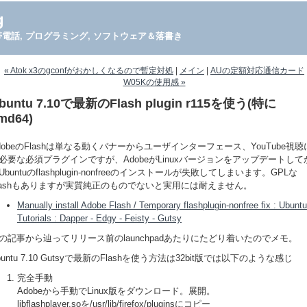
g
PDA, 携帯電話, プログラミング, ソフトウェア＆落書き
« Atok x3のgconfがおかしくなるので暫定対処
|
メイン
|
AUの定額対応通信カード
W05Kの使用感 »
buntu 7.10で最新のFlash plugin r115を使う(特に
md64)
dobeのFlashは単なる動くバナーからユーザインターフェース、YouTube視聴
必要な必須プラグインですが、AdobeがLinuxバージョンをアップデートして
Ubuntuのflashplugin-nonfreeのインストールが失敗してしまいます。GPLな
lashもありますが実質純正のものでないと実用には耐えません。
Manually install Adobe Flash / Temporary flashplugin-nonfree fix : Ubuntu
Tutorials : Dapper - Edgy - Feisty - Gutsy
の記事から辿ってリリース前のlaunchpadあたりにたどり着いたのでメモ。
buntu 7.10 Gutsyで最新のFlashを使う方法は32bit版では以下のような感じ
完全手動
Adobeから手動でLinux版をダウンロード。展開。
libflashplayer.soを/usr/lib/firefox/pluginsにコピー