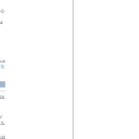
を心
4
15を
が
こち
:35