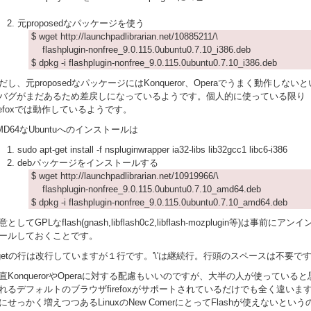
元proposedなパッケージを使う
$ wget http://launchpadlibrarian.net/10885211/\
flashplugin-nonfree_9.0.115.0ubuntu0.7.10_i386.deb
$ dpkg -i flashplugin-nonfree_9.0.115.0ubuntu0.7.10_i386.deb
だし、元proposedなパッケージにはKonqueror、Operaでうまく動作しないと
バグがまだあるため差戻しになっているようです。個人的に使っている限り
irefoxでは動作しているようです。
MD64なUbuntuへのインストールは
sudo apt-get install -f nspluginwrapper ia32-libs lib32gcc1 libc6-i386
debパッケージをインストールする
$ wget http://launchpadlibrarian.net/10919966/\
flashplugin-nonfree_9.0.115.0ubuntu0.7.10_amd64.deb
$ dpkg -i flashplugin-nonfree_9.0.115.0ubuntu0.7.10_amd64.deb
意としてGPLなflash(gnash,libflash0c2,libflash-mozplugin等)は事前にアン
ールしておくことです。
getの行は改行していますが１行です。'\'は継続行。行頭のスペースは不要で
直KonquerorやOperaに対する配慮もいいのですが、大半の人が使っていると
れるデフォルトのブラウザfirefoxがサポートされているだけでも全く違いま
にせっかく増えつつあるLinuxのNew ComerにとってFlashが使えないという