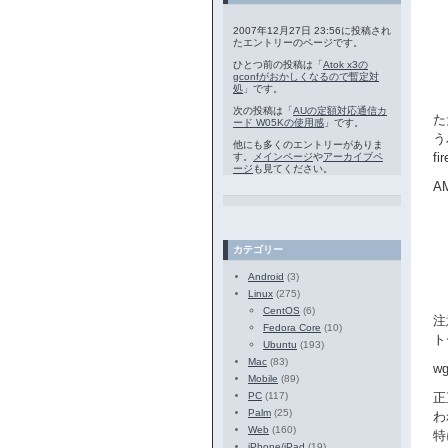
2007年12月27日 23:56に投稿され
たエントリーのページです。
ひとつ前の投稿は「
Atok x3の
gconfがおかしくなるので暫定対
処
」です。
次の投稿は「
AUの定額対応通信カ
た
ード W05Kの使用感
」です。
う
他にも多くのエントリーがありま
f
す。
メインページ
や
アーカイブペ
ージ
も見てください。
A
カテゴリー
Android
(3)
Linux
(275)
CentOS
(6)
注
Fedora Core
(10)
ト
Ubuntu
(193)
Mac
(83)
w
Mobile
(89)
PC
(117)
正
Palm
(25)
わ
Web
(160)
特
iPhone/iPad
(19)