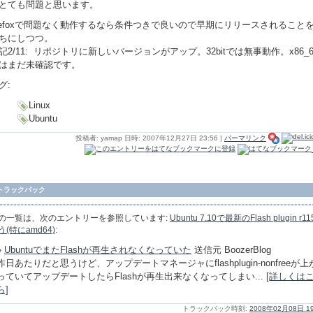
とても問題と思います。
irefoxで問題なく動作するなら条件つきで良いので早期にリリースされること
ちにしつつ。
記2/11: リポジトリに新しいバージョンがアップ。32bitでは無事動作。x86_6
はまだ未確認です。
グ:
Linux
Ubuntu
投稿者: yamap 日時: 2007年12月27日 23:56
|
パーマリンク
トラックバック
の一覧は、次のエントリーを参照しています:
Ubuntu 7.10で最新のFlash plugin r1
う(特にamd64)
:
»
UbuntuでまたFlashが再生されなくなっていた
送信元 BoozerBlog
昨日あたりだと思うけど、アップデートマネージャにflashplugin-nonfreeが上
っていてアップデートしたらFlashが再生出来なくなってしまい...
[詳しくは
ら]
トラックバック時刻:
2008年02月08日 19