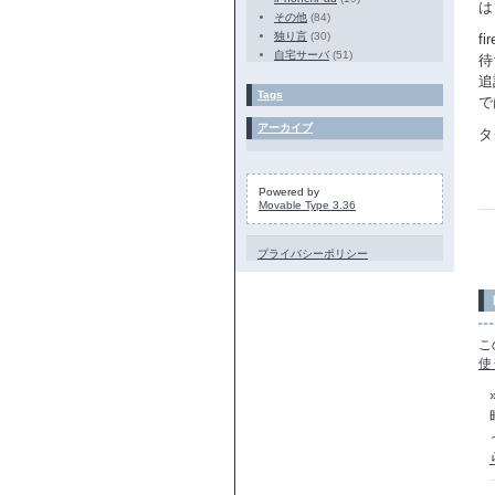
は
その他
(84)
独り言
(30)
f
自宅サーバ
(51)
待
追
Tags
で
アーカイブ
タ
Powered by
Movable Type 3.36
プライバシーポリシー
こ
使