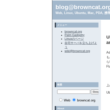
blog@browncat.or
Web, Linux, Ubuntu, Mac, 
メニュー
browncat.org
Palm Gadgetry
U
Linuxのページ
a
自宅サーバを立ち上げよ
う
wiki@browncat.org
A
も
ら
F
検索
上
U
Web
browncat.org
About