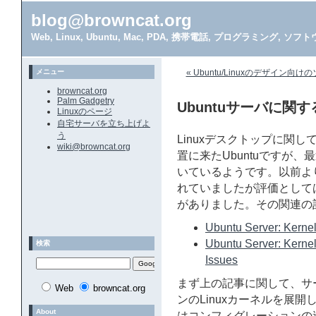
blog@browncat.org
Web, Linux, Ubuntu, Mac, PDA, 携帯電話, プログラミング, 
メニュー
« Ubuntu/Linuxのデザイン向け
browncat.org
Palm Gadgetry
Ubuntuサーバに関
Linuxのページ
自宅サーバを立ち上げよ
う
Linuxデスクトップに関
wiki@browncat.org
置に来たUbuntuですが
いているようです。以前よ
れていましたが評価として
がありました。その関連の
Ubuntu Server: Kernel
Ubuntu Server: Kerne
検索
Issues
まず上の記事に関して、サ
Web
browncat.org
ンのLinuxカーネルを展開
About
はコンフィグレーションの