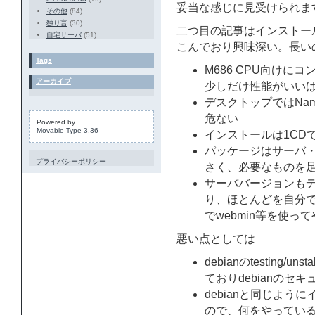
妥当な感じに見受けられま
その他
(84)
独り言
(30)
二つ目の記事はインストー
自宅サーバ
(51)
こんでおり興味深い。長い
Tags
M686 CPU向けに
アーカイブ
少しだけ性能がいい
デスクトップではNam
危ない
Powered by
Movable Type 3.36
インストールは1CD
パッケージはサーバ・
プライバシーポリシー
さく、必要なものを
サーババージョンも
り、ほとんどを自分でや
でwebmin等を使っ
悪い点としては
debianのtesting/u
ておりdebianの
debianと同じよ
ので、何をやってい