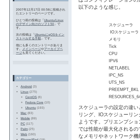
以下のような感じ。
2007年12月17日 00:58に投稿され
たエントリーのページです。
ひとつ前の投稿は「
Ubuntu/Linux
のデザイン向けのソフト50
」で
スケジューラ
す。
IOスケジューラ
次の投稿は「
UbuntuにgOSをイン
ストールする手順
」です。
メモリ
他にも多くのエントリーがありま
Tick
す。
メインページ
や
アーカイブペ
ージ
も見てください。
CPU
IPV6
NETLABEL
IPC_NS
カテゴリー
UTS_NS
Android
(3)
PREEMPT_BKL
Linux
(275)
RESOURCES_64
CentOS
(6)
Fedora Core
(10)
スケジューラの設定の違い
Ubuntu
(193)
Mac
(83)
リング、IOスケジューリング
Mobile
(89)
ようです。プリエンプショ
PC
(117)
では性能が最大化されるの
Palm
(25)
Web
(160)
なメモリやネットワーク機
iPhone/iPad
(19)