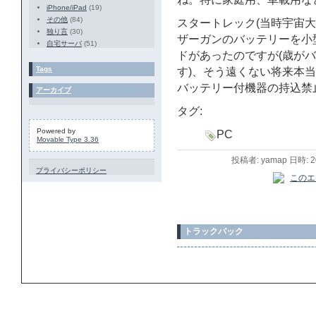
iPhone/iPad
(19)
その他
(84)
スタートレック(当時宇宙
独り言
(30)
ザーガンのバッテリーを小
自宅サーバ
(51)
ドがあったのですが(歳がバ
Tags
す)、そう遠くない将来本
バッテリー付機器の持込禁
アーカイブ
タグ:
Powered by
PC
Movable Type 3.36
投稿者: yamap 日時: 
プライバシーポリシー
トラックバック