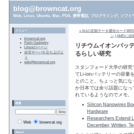
blog@browncat.org
Web, Linux, Ubuntu, Mac, PDA, 携帯電話, プログラミング, 
メニュー
« AUの定額データ通信カードW05K
ン
|
AMDに頑
browncat.org
Palm Gadgetry
リチウムイオンバッテ
Linuxのページ
自宅サーバを立ち上げよ
るらしい研究
う
wiki@browncat.org
スタンフォード大学の研究
てLi-ionバッテリーの容
とのこと。ちょっと気にな
か日本では余り話題になって
れているようなのでメモ。
検索
Silicon Nanowires Boo
Hardware
Researchers Extend Li
Web
browncat.org
December, Written, Tec
About