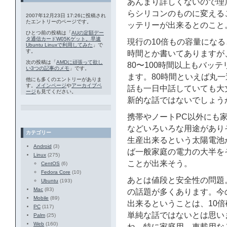
あんまり詳しくないので理
らシリコンのものに変える
2007年12月23日 17:26に投稿され
たエントリーのページです。
ッテリーが出来るとのこと
ひとつ前の投稿は「
AUの定額デー
タ通信カードW05Kゲット。早速
現行の10倍もの容量になるとい
Ubuntu Linuxで利用してみた
」で
す。
時間とか書いてありますが
次の投稿は「
AMDに頑張って欲し
80〜100時間以上もバッテ
い3つの記事のメモ
」です。
ます。80時間といえば丸
他にも多くのエントリーがありま
す。
メインページ
や
アーカイブペ
話も一日中話していても大
ージ
も見てください。
新的な話ではないでしょう
携帯やノートPC以外にも
などいろいろな用途がありそ
カテゴリー
生産出来るという太陽電池
Android
(3)
ば一般家庭の電力の大半を
Linux
(275)
ことが出来そう。
CentOS
(6)
Fedora Core
(10)
あとは値段と安全性の問題
Ubuntu
(193)
Mac
(83)
の話題が多くあります。今
Mobile
(89)
出来るということは、10
PC
(117)
単純な話ではないとは思い
Palm
(25)
Web
(160)
ね。特に家庭用、車載用な