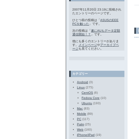
2007年11月20日 23:19に投稿され
たエントリーのページです。
ひとつ前の投稿は「
ASUSのEEE
PCを触った
」です。
次の投稿は「
遂にAUもデータ定額
通信開始！？
」です。
他にも多くのエントリーがありま
す。
メインページ
や
アーカイブペ
ージ
も見てください。
カテゴリー
Android
(3)
Linux
(275)
CentOS
(6)
Fedora Core
(10)
Ubuntu
(193)
Mac
(83)
Mobile
(89)
PC
(117)
Palm
(25)
Web
(160)
iPhone/iPad
(19)