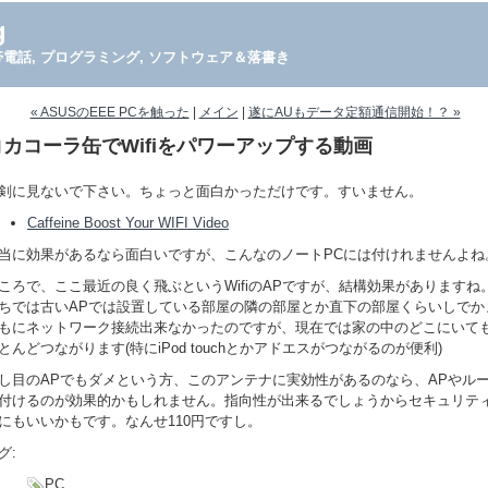
g
PDA, 携帯電話, プログラミング, ソフトウェア＆落書き
« ASUSのEEE PCを触った
|
メイン
|
遂にAUもデータ定額通信開始！？ »
コカコーラ缶でWifiをパワーアップする動画
剣に見ないで下さい。ちょっと面白かっただけです。すいません。
Caffeine Boost Your WIFI Video
当に効果があるなら面白いですが、こんなのノートPCには付けれませんよね
ころで、ここ最近の良く飛ぶというWifiのAPですが、結構効果がありますね
ちでは古いAPでは設置している部屋の隣の部屋とか直下の部屋くらいしでか
もにネットワーク接続出来なかったのですが、現在では家の中のどこにいて
とんどつながります(特にiPod touchとかアドエスがつながるのが便利)
し目のAPでもダメという方、このアンテナに実効性があるのなら、APやル
付けるのが効果的かもしれません。指向性が出来るでしょうからセキュリテ
にもいいかもです。なんせ110円ですし。
グ:
PC