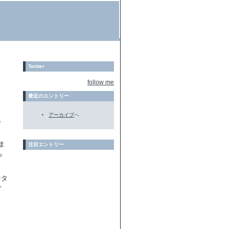
Twitter
follow me
最近のエントリー
アーカイブ
へ
。
。
ま
注目エントリー
も
ータ
ィ