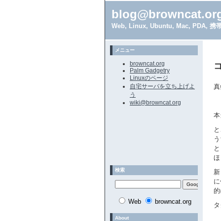
blog@browncat.or
Web, Linux, Ubuntu, Mac, 
メニュー
browncat.org
Palm Gadgetry
Linuxのページ
自宅サーバを立ち上げよ
真
う
wiki@browncat.org
本
と
う
と
ほ
検索
新
に
的
Web
browncat.org
タ
About