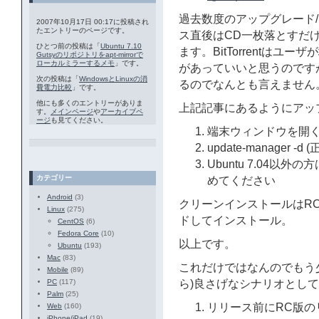
過去数度のアップグレード
2007年10月17日 00:17に投稿され
たエントリーのページです。
ス直後はCD一枚落とすだ
ひとつ前の投稿は「
Ubuntu 7.10
ます。BitTorrentは
Gutsyのリポジトリをapt-mirrorで
ローカルミラーするメモ
」です。
があっていいと思うのです
次の投稿は「
WindowsとLinuxの消
るのでなんとも言えません
費電力比較
」です。
他にも多くのエントリーがありま
上記記事にあるようにアッ
す。
メインページ
や
アーカイブペ
ージ
も見てください。
端末ウィンドウを開
update-manager 
Ubuntu 7.04以
カテゴリー
めてください
Android
(3)
クリーンインストールはR
Linux
(275)
ドしてインストール。
CentOS
(6)
Fedora Core
(10)
以上です。
Ubuntu
(193)
Mac
(83)
これだけではなんのでもう少し
Mobile
(89)
PC
(117)
ら)良さげなシナリオとし
Palm
(25)
リリース前にRC版のリポ
Web
(160)
iPhone/iPad
(19)