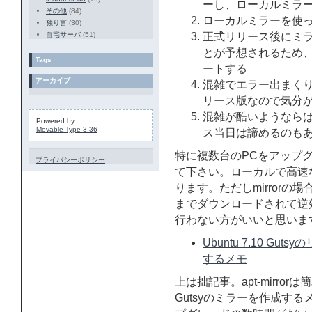
ーし、ローカルミラ
その他
(84)
ローカルミラーを使
独り言
(30)
自宅サーバ
(51)
正式リリース後にミ
とが予想されるため、ネ
Tags
ートする
アーカイブ
混雑でエラー出まくり
リース版なので気分
混雑が酷いようなら
Powered by
Movable Type 3.36
ス当日は諦めるのも
特に複数台のPCをアップグ
プライバシーポリシー
て下さい。ローカルで高速
ります。ただしmirror
までダウンロードされて逆
行わない方がいいと思いま
Ubuntu 7.10 Gu
するメモ
上は拙記事。apt-mirrorは
Gutsyのミラーを作成する