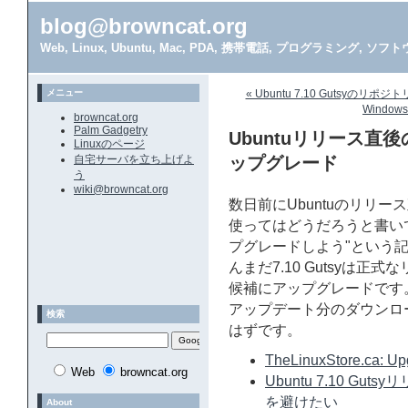
blog@browncat.org
Web, Linux, Ubuntu, Mac, PDA, 携帯電話, プログラミング, 
メニュー
« Ubuntu 7.10 Gutsyのリ
Windo
browncat.org
Palm Gadgetry
Ubuntuリリース直
Linuxのページ
自宅サーバを立ち上げよ
ップグレード
う
wiki@browncat.org
数日前にUbuntuのリリース
使ってはどうだろうと書い
プグレードしよう"という記
んまだ7.10 Gutsyは正
候補にアップグレードです
アップデート分のダウンロ
検索
はずです。
TheLinuxStore.ca: Up
Web
browncat.org
Ubuntu 7.10 
を避けたい
About