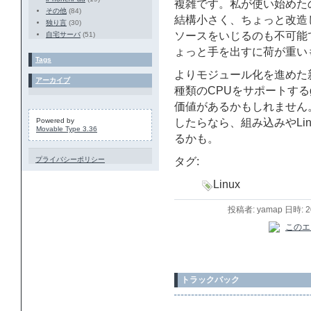
複雑です。私が使い始めたの
その他
(84)
結構小さく、ちょっと改造した
独り言
(30)
ソースをいじるのも不可能
自宅サーバ
(51)
ょっと手を出すに荷が重い
Tags
よりモジュール化を進めた
アーカイブ
種類のCPUをサポートする
価値があるかもしれません。
Powered by
したらなら、組み込みやLi
Movable Type 3.36
るかも。
プライバシーポリシー
タグ:
Linux
投稿者: yamap 日時: 
トラックバック