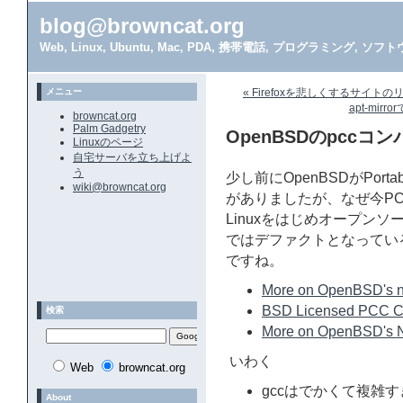
blog@browncat.org
Web, Linux, Ubuntu, Mac, PDA, 携帯電話, プログラミング, 
メニュー
« Firefoxを悲しくするサイトの
apt-mir
browncat.org
Palm Gadgetry
OpenBSDのpccコ
Linuxのページ
自宅サーバを立ち上げよ
う
少し前にOpenBSDがPortab
wiki@browncat.org
がありましたが、なぜ今PCC
Linuxをはじめオープン
ではデファクトとなってい
ですね。
More on OpenBSD's n
BSD Licensed PCC Co
検索
More on OpenBSD's 
いわく
Web
browncat.org
gccはでかくて複雑
About