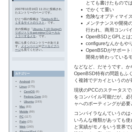
とても書けたもので
でかくて重い
2007年10月16日 11:21に投稿され
たエントリーのページです。
危険なオプティマイ
ひとつ前の投稿は「
Firefoxを悲し
メンテナンスや開発の
くするサイトのリスト
」です。
次の投稿は「
Ubuntu 7.10 Gutsyの
行われ、商用コンパ
リポジトリをapt-mirrorでローカル
OpenBSDとGPL
ミラーするメモ
」です。
他にも多くのエントリーがありま
configureなんかも
す。
メインページ
や
アーカイブペ
OpenBSDがサポー
ージ
も見てください。
開発が終わっている
などなど、だそうです。か
OpenBSD特有の問題も
カテゴリー
く複雑でデカイというのが
Android
(3)
Linux
(275)
現状のPCCのステータスで
CentOS
(6)
をコンパイル可能だが、必
Fedora Core
(10)
Ubuntu
(193)
ャへのポーティングが必要
Mac
(83)
Mobile
(89)
コンパイラなんていうのは
PC
(117)
いろんな種類があっても使
Palm
(25)
と実績がモノをいう世界で
Web
(160)
iPhone/iPad
(19)