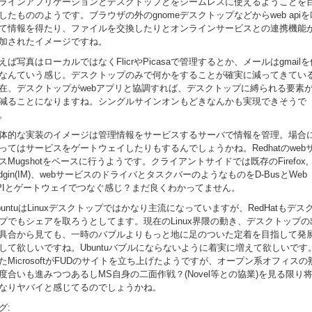
ラインアプリケーションとデスクトップとをシームレスに使えるようことを
したもののようです。ブラウザの外のgnomeデスクトップなどからweb apiを
て情報を得たり、ファイルを交換したりとオンラインサービスとの連携機能
加されたイメージですね。
えば写真はローカルではなくFlicrやPicasaで管理するとか、メールはgmailを
なんていう感じ。デスクトップのみで何かをすることが確実に減ってきてい
在、デスクトップがwebアプリと協調すれば、デスクトップに縛られる要素
減ることになりますね。シングルサインオンもどきなんかも実現できそうで
。
体的な実装のイメージは管理情報をサービスするサーバで情報を管理。場合
ってはサービスをゲートウェイしたりもするんでしょうかね。Redhatのweb
スMugshotをベースに行うようです。クライアントサイドでは既存のFirefox,
idgin(IM)、webサービスのドライバとタスクバーのようなものをD-BusとWeb
PIとゲートウェイでつなぐ感じ？まだ良くわかってません。
buntuはLinuxデスクトップではかなり主流になっていますが、RedHatもデス
プでもシェアを取ろうとしてます。現在のLinux界隈の動き、デスクトップの
具合から見ても、一時のバブルよりもっと地に足のついた定着を目指して発
して欲しいですね。Ubuntuバブルにならないように着実に増えて欲しいです
たMicrosoftがFUDのサイトを立ち上げたようですが、オープン系オフィスの
度合いも進みつつあるしMS自身の二面作戦？(Novel等との協業)を見る限り
なりヤバイと感じてるのでしょうかね。
グ: