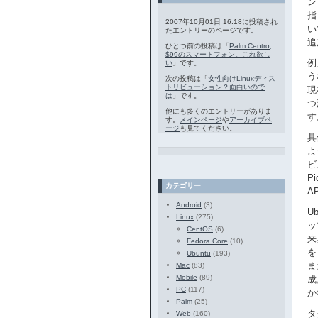
ン
指
2007年10月01日 16:18に投稿され
い
たエントリーのページです。
追
ひとつ前の投稿は「
Palm Centro,
$99のスマートフォン。これ欲し
例
い
」です。
う
次の投稿は「
女性向けLinuxディス
トリビューション？面白いので
現
は
」です。
つ
他にも多くのエントリーがありま
す
す。
メインページ
や
アーカイブペ
ージ
も見てください。
具
よ
ビ
P
カテゴリー
A
Android
(3)
U
Linux
(275)
ッ
CentOS
(6)
来
Fedora Core
(10)
を
Ubuntu
(193)
ま
Mac
(83)
Mobile
(89)
成
PC
(117)
か
Palm
(25)
タ
Web
(160)