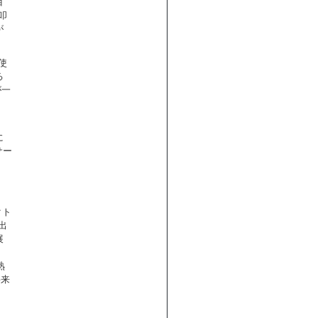
目
叩
が
使
る
が一
に
サー
クト
出
展
。
熟
将来