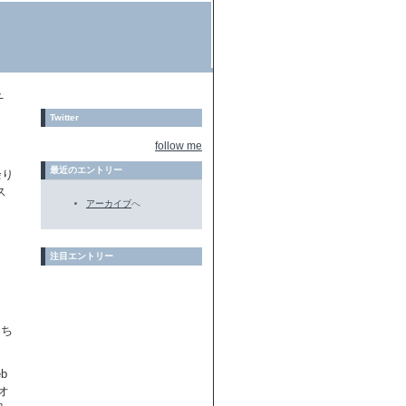
ト
Twitter
follow me
最近のエントリー
余り
ス
アーカイブ
へ
注目エントリー
もち
b
なオ