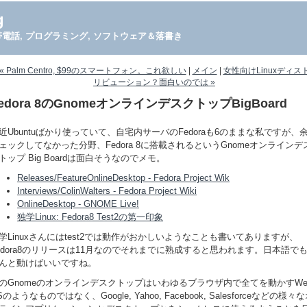
g
PDA, 携帯電話, プログラミング, ソフトウェア＆落書き
« Palm Centro, $99のスマートフォン。これ欲しい
|
メイン
|
女性向けLinuxディス
リビューション？面白いのでは »
edora 8のGnomeオンラインデスクトップBigBoard
近Ubuntuばかり使っていて、自宅内サーバのFedoraも6のままな私ですが、
ェックしてなかった分野、Fedora 8に搭載されるというGnomeオンラインデ
トップ Big Boardは面白そうなのでメモ。
Releases/FeatureOnlineDesktop - Fedora Project Wik
Interviews/ColinWalters - Fedora Project Wiki
OnlineDesktop - GNOME Live!
独学Linux: Fedora8 Test2の第一印象
学Linuxさんにはtest2では動作がおかしいようなことも書いてありますが、
edora8のリリースは11月なのでそれまでに熟成すると思われます。日本語で
んと動けばいいですね。
のGnomeのオンラインデスクトップはいわゆるブラウザ内で全てを動かすWe
Sのようなものではなく、Google, Yahoo, Facebook, Salesforceなどの様々