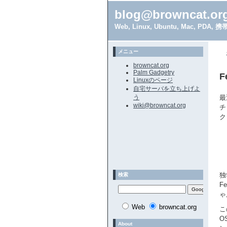
blog@browncat.or
Web, Linux, Ubuntu, Mac, 
メニュー
browncat.org
Palm Gadgetry
F
Linuxのページ
自宅サーバを立ち上げよ
う
最
wiki@browncat.org
チ
ク
独
検索
F
ゃ
Web
browncat.org
こ
O
About