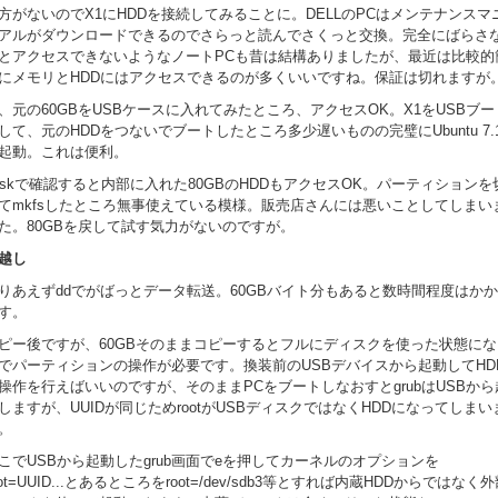
方がないのでX1にHDDを接続してみることに。DELLのPCはメンテナンスマ
アルがダウンロードできるのでさらっと読んでさくっと交換。完全にばらさ
とアクセスできないようなノートPCも昔は結構ありましたが、最近は比較的
にメモリとHDDにはアクセスできるのが多くいいですね。保証は切れますが
、元の60GBをUSBケースに入れてみたところ、アクセスOK。X1をUSBブー
して、元のHDDをつないでブートしたところ多少遅いものの完璧にUbuntu 7.1
起動。これは便利。
diskで確認すると内部に入れた80GBのHDDもアクセスOK。パーティションを
てmkfsしたところ無事使えている模様。販売店さんには悪いことしてしまい
た。80GBを戻して試す気力がないのですが。
越し
りあえずddでがばっとデータ転送。60GBバイト分もあると数時間程度はか
す。
ピー後ですが、60GBそのままコピーするとフルにディスクを使った状態にな
でパーティションの操作が必要です。換装前のUSBデバイスから起動してHD
操作を行えばいいのですが、そのままPCをブートしなおすとgrubはUSBから
しますが、UUIDが同じためrootがUSBディスクではなくHDDになってしまい
。
こでUSBから起動したgrub画面でeを押してカーネルのオプションを
oot=UUID...とあるところをroot=/dev/sdb3等とすれば内蔵HDDからではなく