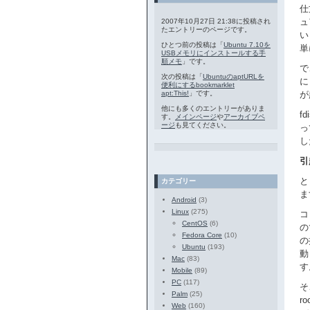
仕
ュ
2007年10月27日 21:38に投稿され
たエントリーのページです。
い
ひとつ前の投稿は「
Ubuntu 7.10を
単
USBメモリにインストールする手
順メモ
」です。
で
次の投稿は「
UbuntuのaptURLを
に
便利にするbookmarklet
apt:This!
」です。
が
他にも多くのエントリーがありま
f
す。
メインページ
や
アーカイブペ
ージ
も見てください。
っ
し
引
と
カテゴリー
ま
Android
(3)
Linux
(275)
コ
CentOS
(6)
の
Fedora Core
(10)
の
Ubuntu
(193)
動
Mac
(83)
す
Mobile
(89)
PC
(117)
そ
Palm
(25)
r
Web
(160)