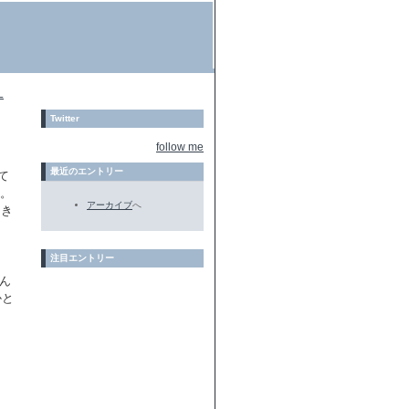
L
Twitter
follow me
最近のエントリー
て
た。
アーカイブ
へ
とき
注目エントリー
ん
かと