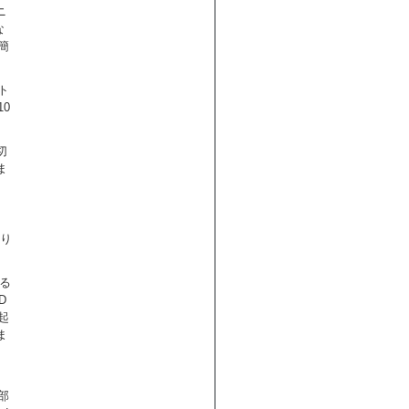
ニ
な
簡
。
ト
0
切
ま
かり
る
D
起
ま
外部