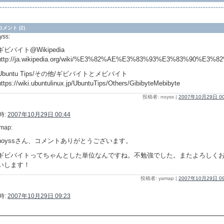
コメント (2)
yss:
ギビバイト@Wikipedia
http://ja.wikipedia.org/wiki/%E3%82%AE%E3%83%93%E3%83%90%E3
Ubuntu Tips/その他/ギビバイトとメビバイト
https://wiki.ubuntulinux.jp/UbuntuTips/Others/GibibyteMebibyte
投稿者: noyss |
2007年10月29日 00
時:
2007年10月29日 00:44
map:
noyssさん、コメントありがとうございます。
ギビバイトってちゃんとした単位なんですね。不勉強でした。またよろしく
いします！
投稿者: yamap |
2007年10月29日 09
時:
2007年10月29日 09:23