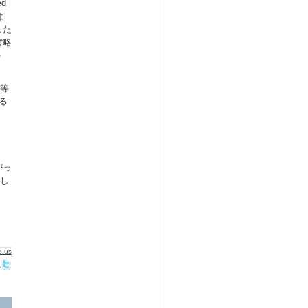
d
は
した
省略
か
x等
する
がっ
欲し