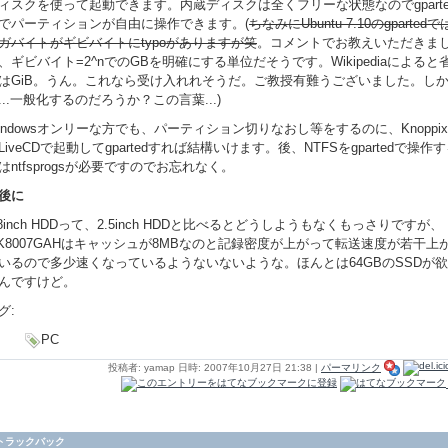
ィスクを使って起動できます。内蔵ディスクは全くフリーな状態なのでgparte
でパーティションが自由に操作できます。(
ちなみにUbuntu 7.10のgpartedで
ガバイトがギビバイトにtypoがありますが笑
。コメントでお教えいただきま
、ギビバイト=2^nでのGBを明確にする単位だそうです。Wikipediaによると
はGiB。うん。これなら受け入れれそうだ。ご教授有難うございました。し
...一般化するのだろうか？この言葉...)
indowsオンリーな方でも、パーティション切りなおし等をするのに、Knoppi
LiveCDで起動してgpartedすれば結構いけます。後、NTFSをgpartedで操作
はntfsprogsが必要ですのでお忘れなく。
後に
.8inch HDDって、2.5inch HDDと比べるとどうしようもなくもっさりですが、
K8007GAHはキャッシュが8MBなのと記録密度が上がって転送速度が若干上
いるので多少速くなっているようないないような。ほんとは64GBのSSDが
んですけど。
グ:
PC
投稿者: yamap 日時: 2007年10月27日 21:38
|
パーマリンク
トラックバック