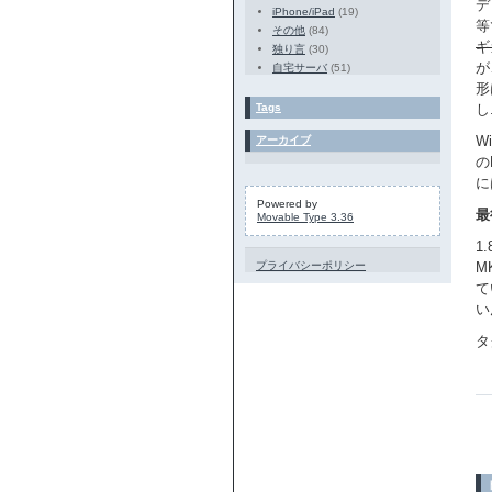
デ
iPhone/iPad
(19)
等
その他
(84)
ギ
独り言
(30)
が
自宅サーバ
(51)
形
Tags
し
W
アーカイブ
の
に
Powered by
最
Movable Type 3.36
1
プライバシーポリシー
M
て
い
タ