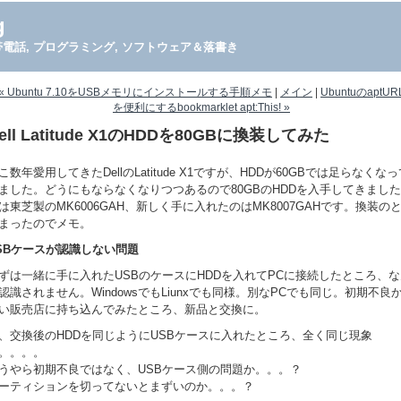
g
PDA, 携帯電話, プログラミング, ソフトウェア＆落書き
« Ubuntu 7.10をUSBメモリにインストールする手順メモ
|
メイン
|
UbuntuのaptUR
を便利にするbookmarklet apt:This! »
ell Latitude X1のHDDを80GBに換装してみた
こ数年愛用してきたDellのLatitude X1ですが、HDDが60GBでは足らなくなっ
ました。どうにもならなくなりつつあるので80GBのHDDを入手してきまし
は東芝製のMK6006GAH、新しく手に入れたのはMK8007GAHです。換装の
まったのでメモ。
SBケースが認識しない問題
ずは一緒に手に入れたUSBのケースにHDDを入れてPCに接続したところ、な
認識されません。WindowsでもLiunxでも同様。別なPCでも同じ。初期不良
い販売店に持ち込んでみたところ、新品と交換に。
、交換後のHDDを同じようにUSBケースに入れたところ、全く同じ現象
。。。。
うやら初期不良ではなく、USBケース側の問題か。。。？
ーティションを切ってないとまずいのか。。。？