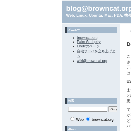
blog@browncat.or
Web, Linux, Ubuntu, Mac, 
メニュー
browncat.org
Palm Gadgetry
D
Linuxのページ
自宅サーバを立ち上げよ
う
こ
wiki@browncat.org
き
元
は
U
ま
と
思
検索
で
が
Web
browncat.org
ど
パ
About