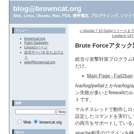
blog@browncat.org
Web, Linux, Ubuntu, Mac, PDA, 携帯電話, プログラミング, 
メニュー
« Ubuntu 7.10 Gutsy
Logitech V4
browncat.org
Palm Gadgetry
Brute Forceアタック
Linuxのページ
自宅サーバを立ち上げよ
う
総当り攻撃対策プログラムF
wiki@browncat.org
だけ。
Main Page - Fail2ban
/var/log/pwfailとか/var
ン失敗が多いとfirewall
トです。
検索
マルチスレッドで動作しロ
設定したコマンドを実行してくれる
Web
browncat.org
の両方をサポートしている
About
apache相手のログイン