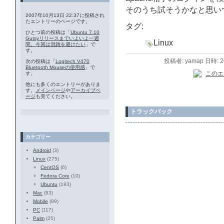
そのうち試そうかなと思い
2007年10月13日 22:37に投稿され
たエントリーのページです。
タグ:
ひとつ前の投稿は「
Ubuntu 7.10
Gutsyリリースまでいよいよ一週
Linux
間。今回は混雑を避けたい
」で
す。
投稿者: yamap 日時: 
次の投稿は「
Logitech V470
Bluetooth Mouseの使用感
」で
す。
他にも多くのエントリーがありま
す。
メインページ
や
アーカイブペ
ージ
も見てください。
トラックバック
カテゴリー
Android
(3)
Linux
(275)
CentOS
(6)
Fedora Core
(10)
Ubuntu
(193)
Mac
(83)
Mobile
(89)
PC
(117)
Palm
(25)