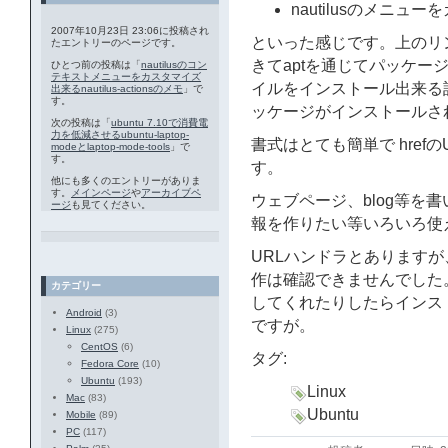
nautilusのメニュ
2007年10月23日 23:06に投稿され
といった感じです。上のリ
たエントリーのページです。
きてaptを通じてパッケー
ひとつ前の投稿は「
nautilusのコン
テキストメニューをカスタマイズ
イルをインストール出来る
出来るnautilus-actionsのメモ
」で
す。
ッケージがインストールさ
次の投稿は「
ubuntu 7.10で消費電
力を低減させるubuntu-laptop-
書式はとても簡単で hrefの
modeとlaptop-mode-tools
」で
す。
す。
他にも多くのエントリーがありま
す。
メインページ
や
アーカイブペ
ウェブページ、blog等を
ージ
も見てください。
報を作りたい等いろいろ使
URLハンドラとありますが、
作は確認できませんでした。nau
カテゴリー
してくれたりしたらインス
Android
(3)
ですが。
Linux
(275)
CentOS
(6)
タグ:
Fedora Core
(10)
Ubuntu
(193)
Linux
Mac
(83)
Ubuntu
Mobile
(89)
PC
(117)