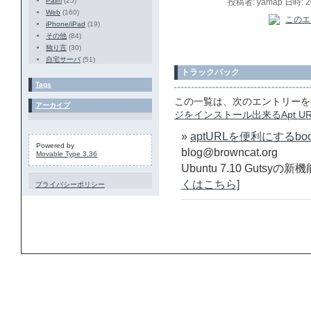
Palm
(25)
投稿者: yamap 日時: 
Web
(160)
iPhone/iPad
(19)
その他
(84)
独り言
(30)
自宅サーバ
(51)
トラックバック
Tags
この一覧は、次のエントリーを
アーカイブ
ジをインストール出来るApt URL 
»
aptURLを便利にするbookma
Powered by
blog@browncat.org
Movable Type 3.36
Ubuntu 7.10 Gutsyの
くはこちら]
プライバシーポリシー