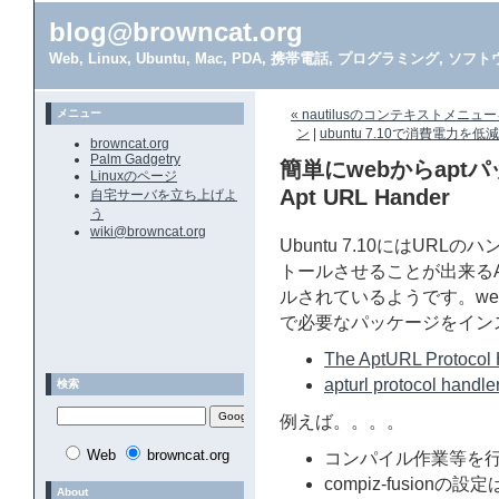
blog@browncat.org
Web, Linux, Ubuntu, Mac, PDA, 携帯電話, プログラミング, 
メニュー
« nautilusのコンテキストメニュー
ン
|
ubuntu 7.10で消費電力を低減させる
browncat.org
Palm Gadgetry
簡単にwebからap
Linuxのページ
Apt URL Hander
自宅サーバを立ち上げよ
う
wiki@browncat.org
Ubuntu 7.10にはUR
トールさせることが出来るApt
ルされているようです。we
で必要なパッケージをイン
The AptURL Protocol 
apturl protocol handl
検索
例えば。。。。
Web
browncat.org
コンパイル作業等を行
compiz-fusionの設定は
About