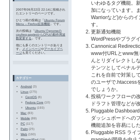
いわゆるタグ機能。
加になっています。また、
2007年09月22日 22:14に投稿され
たエントリーのページです。
Warriorなど)か
ひとつ前の投稿は「
Ubuntu Forum
す。
Menu -- Firefox拡張機能
」です。
次の投稿は「
Ubuntuでgnomeの
更新通知機能
cpufreq-appletからCPUの動作周波
WordPressやプ
数変更する
」です。
他にも多くのエントリーがありま
Cannonical Redirecti
す。
メインページ
や
アーカイブペ
www付URLとwww
ージ
も見てください。
んとリダイレクトし
テンツとしてペナルテ
これを自前で対策し
カテゴリー
のユーザで.htacc
Android
(3)
でしょうか。
Linux
(275)
投稿ワークフローの
CentOS
(6)
Fedora Core
(10)
ドラフト管理などが
Ubuntu
(193)
Pluggable Dashboard
Mac
(83)
ダッシュボードへの
Mobile
(89)
PC
(117)
機能追加を容易にし
Palm
(25)
Pluggable RSS ラ
Web
(160)
magpieが開発を中
iPhone/iPad
(19)