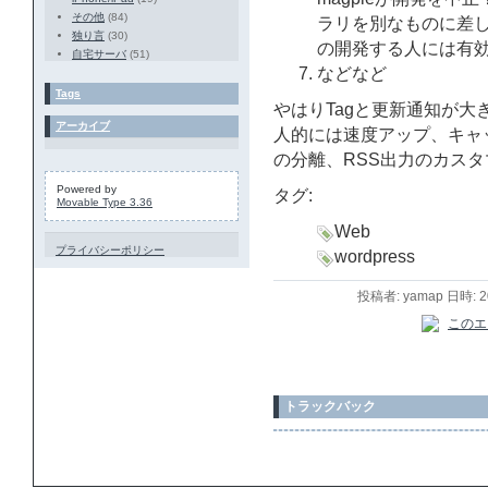
その他
(84)
ラリを別なものに差し
独り言
(30)
の開発する人には有
自宅サーバ
(51)
などなど
Tags
やはりTagと更新通知が
アーカイブ
人的には速度アップ、キャッシュ
の分離、RSS出力のカス
Powered by
タグ:
Movable Type 3.36
Web
プライバシーポリシー
wordpress
投稿者: yamap 日時: 
トラックバック