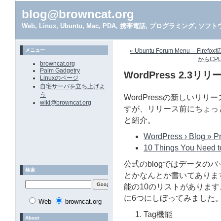
blog@browncat.org
Web, Linux, Ubuntu, Mac, PDA, 携帯電話, プログラミング, 
メニュー
« Ubuntu Forum Menu -- Firef
からCP
browncat.org
Palm Gadgetry
WordPress 2.
Linuxのページ
自宅サーバを立ち上げよ
う
WordPressの新しいリ
wiki@browncat.org
すが、リリース前にちょっ
と紹介。
WordPress › Blog » Pr
10 Things You Need 
公式のblogではデータの
検索
とかなんとか書いてありま
能の10のリストがありま
に6つにしぼってみました
Web
browncat.org
Tag機能
About