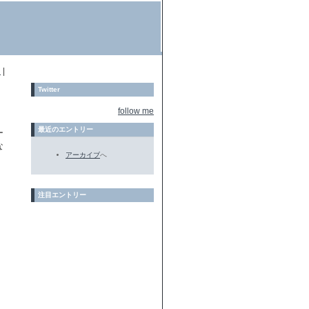
ン
|
Twitter
follow me
最近のエントリー
ー
な
アーカイブ
へ
注目エントリー