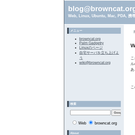
blog@browncat.or
Web, Linux, Ubuntu, Mac, 
メニュー
browncat.org
Palm Gadgetry
Linuxのページ
自宅サーバを立ち上げよ
う
こ
wiki@browncat.org
ル
あ
こ
検索
Web
browncat.org
About