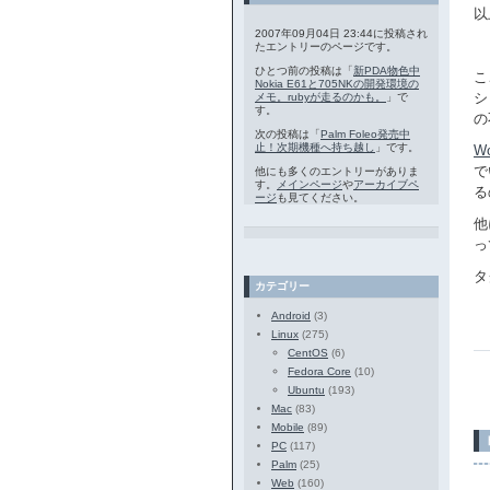
以
2007年09月04日 23:44に投稿され
たエントリーのページです。
ひとつ前の投稿は「
新PDA物色中
こ
Nokia E61と705NKの開発環境の
シ
メモ。rubyが走るのかも。
」で
す。
の
次の投稿は「
Palm Foleo発売中
止！次期機種へ持ち越し
」です。
Wo
で
他にも多くのエントリーがありま
す。
メインページ
や
アーカイブペ
る
ージ
も見てください。
他
っ
タ
カテゴリー
Android
(3)
Linux
(275)
CentOS
(6)
Fedora Core
(10)
Ubuntu
(193)
Mac
(83)
Mobile
(89)
PC
(117)
Palm
(25)
Web
(160)