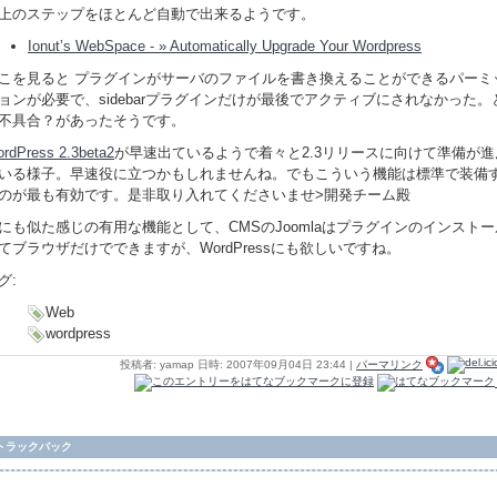
上のステップをほとんど自動で出来るようです。
Ionut’s WebSpace - » Automatically Upgrade Your Wordpress
こを見ると プラグインがサーバのファイルを書き換えることができるパーミ
ョンが必要で、sidebarプラグインだけが最後でアクティブにされなかった。
不具合？があったそうです。
rdPress 2.3beta2
が早速出ているようで着々と2.3リリースに向けて準備が進
いる様子。早速役に立つかもしれませんね。でもこういう機能は標準で装備
のが最も有効です。是非取り入れてくださいませ>開発チーム殿
にも似た感じの有用な機能として、CMSのJoomlaはプラグインのインストー
てブラウザだけでできますが、WordPressにも欲しいですね。
グ:
Web
wordpress
投稿者: yamap 日時: 2007年09月04日 23:44
|
パーマリンク
トラックバック