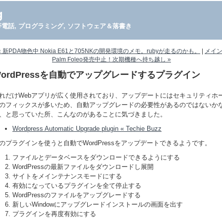
g
PDA, 携帯電話, プログラミング, ソフトウェア＆落書き
« 新PDA物色中 Nokia E61と705NKの開発環境のメモ。rubyが走るのかも。
|
メイ
Palm Foleo発売中止！次期機種へ持ち越し »
WordPressを自動でアップグレードするプラグイン
れだけWebアプリが広く使用されており、アップデートにはセキュリティホ
のフィックスが多いため、自動アップグレードの必要性があるのではないか
、と思っていた所、こんなのがあることに気づきました。
Wordpress Automatic Upgrade plugin « Techie Buzz
のプラグインを使うと自動でWordPressをアップデートできるようです。
ファイルとデータベースをダウンロードできるようにする
WordPressの最新ファイルをダウンロードし展開
サイトをメインテナンスモードにする
有効になっているプラグインを全て停止する
WordPressのファイルをアップグレードする
新しいWindowにアップグレードインストールの画面を出す
プラグインを再度有効にする