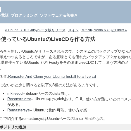
g
PDA, 携帯電話, プログラミング, ソフトウェア＆落書き
« Ubuntu 7.10 Gutsyベータ版リリース
|
メイン
|
705NK(Nokia N73)とLinux »
使っているUbuntuのLiveCDを作る方法
ろそろ新しいUbuntuがリリースされるので、システムのバックアップやなん
考えつつあるところですが、ある意味とても優れたバックアップ？かも知れ
 現在使っているUbuntu 7.04 FeistyをそのままLiveCDにしてしまう方法のメ
。
ネタ:
Remaster And Clone your Ubuntu Install to a live cd
にないかと少し調べると以下の3種の方法があるようです。
mklivecd
-- debianベースのdists向け。
Reconstructor
-- Ubuntu向けのdebあり。GUI。使い方が難しいとのコメ
がある。
Remastersys
-- Ubuntuで動作可能。使い方が楽
こで紹介するremastersysはUbuntuベースのLinux Mintのもの。
ポジトリの追加