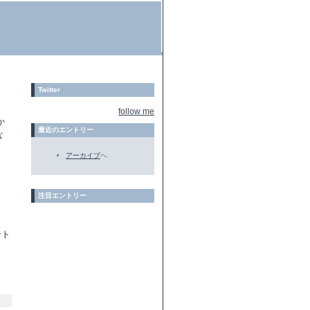
Twitter
follow me
か
最近のエントリー
な
アーカイブ
へ
注目エントリー
ント