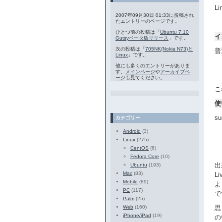
Li
2007年09月30日 01:33に投稿され
たエントリーのページです。
ひとつ前の投稿は「
Ubuntu 7.10
イ
Gutsyベータ版リリース
」です。
次の投稿は「
705NK(Nokia N73)と
普
Linux
」です。
他にも多くのエントリーがありま
す。
メインページ
や
アーカイブペ
ージ
も見てください。
こ
使
s
カテゴリー
Android
(3)
Linux
(275)
CentOS
(6)
Fedora Core
(10)
出
Ubuntu
(193)
Mac
(83)
L
Mobile
(89)
よ
PC
(117)
で
Palm
(25)
Web
(160)
思
iPhone/iPad
(19)
の