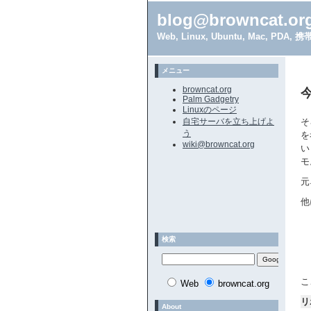
blog@browncat.or
Web, Linux, Ubuntu, Mac, 
メニュー
browncat.org
今
Palm Gadgetry
Linuxのページ
自宅サーバを立ち上げよ
そ
う
を
wiki@browncat.org
い
モ
元
他
検索
こ
Web
browncat.org
リ
About