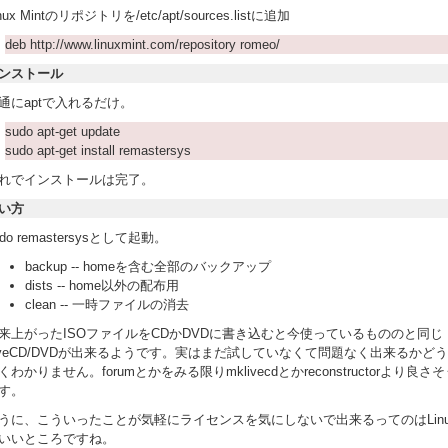
nux Mintのリポジトリを/etc/apt/sources.listに追加
deb http://www.linuxmint.com/repository romeo/
ンストール
通にaptで入れるだけ。
sudo apt-get update
sudo apt-get install remastersys
れでインストールは完了。
い方
udo remastersysとして起動。
backup -- homeを含む全部のバックアップ
dists -- home以外の配布用
clean -- 一時ファイルの消去
来上がったISOファイルをCDかDVDに書き込むと今使っているもののと同じ
iveCD/DVDが出来るようです。実はまだ試していなくて問題なく出来るかど
くわかりません。forumとかをみる限りmklivecdとかreconstructorより良さ
す。
うに、こういったことが気軽にライセンスを気にしないで出来るってのはLinu
いいところですね。