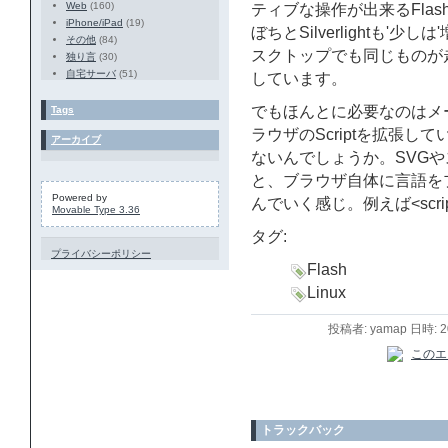
Web
(160)
ティブな操作が出来るFla
iPhone/iPad
(19)
ぼちとSilverlightも'
その他
(84)
スクトップでも同じものが
独り言
(30)
自宅サーバ
(51)
しています。
でもほんとに必要なのはメ
Tags
ラウザのScriptを拡張
アーカイブ
ないんでしょうか。SVG
と、ブラウザ自体に言語を
Powered by
んでいく感じ。例えば<script t
Movable Type 3.36
タグ:
プライバシーポリシー
Flash
Linux
投稿者: yamap 日時: 
トラックバック