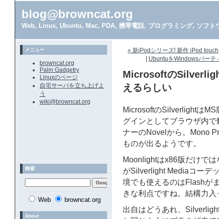
blog@browncat.org
Web, Linux, Ubuntu, Mac, PDA, 携帯電話, プログラミング, 
メニュー
« 新iPodシリーズ! 新作 iPod touc
|
UbuntuをWindowsパ
browncat.org
Palm Gadgetry
MicrosoftのSilverli
Linuxのページ
自宅サーバを立ち上げよ
えるらしい
う
wiki@browncat.org
MicrosoftのSilverlig
グインとしてブラウザ内で動
ナーのNovelから。Mono P
ものが出るようです。
Moonlightはx86版だけではな
検索
がSilverlight Medi
境でも使えるのはFlashが
きな利点ですね。結構力入
Web
browncat.org
出自はどうあれ、Silverli
About