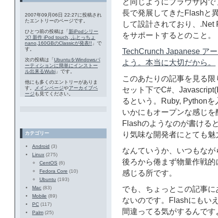
と同じようにブラウザ内で
長で発展してきたFlash
2007年09月06日 22:27に投稿され
たエントリーのページです。
して設計されており、.Net Fram
ひとつ前の投稿は「
新iPodシリー
をサポートするとのこと。
ズ! 新作 iPod touch, ふとっちょ
nano,160GBのClassicが発表!!
」で
す。
TechCrunch Japanese
次の投稿は「
UbuntuをWindowsパ
よう。本当に大切だから。
ーティションに簡単にインストー
ル出来るWubi
」です。
このあたりの記事を見る限
他にも多くのエントリーがありま
す。
メインページ
や
アーカイブペ
セット下でC#、Javascript
ージ
も見てください。
るという。Ruby, Pyt
いかにもオープンな感じを醸し
Flashのようなのが書けると
カテゴリー
り気味な開発者にとても魅
Android
(3)
なんていうか、いつもなが
Linux
(275)
後ろから倦まず物量作戦的
CentOS
(6)
Fedora Core
(10)
感じる所です。
Ubuntu
(193)
Mac
(83)
でも、ちょっとこの記事に
Mobile
(89)
ないのです。Flashにも
PC
(117)
間違ってる気がするんです
Palm
(25)