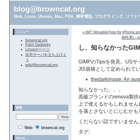
blog@browncat.org
Web, Linux, Ubuntu, Mac, PDA, 携帯電話, プログラミング, 
メニュー
« iMT: MovableType for iPhone an
相性悪い＆r
browncat.org
Palm Gadgetry
し、知らなかったGI
Linuxのページ
自宅サーバを立ち上げよ
う
GIMPのTipsを発見。U
wiki@browncat.org
JIS規格として定められて
thedarkimage: An auspi
知らなかった。。。
高級ブランドのrenova製(6
上で使えるかもしれません
検索
を落とさないとにじむかも
くだらない話ですいません
Web
browncat.org
タグ:
About