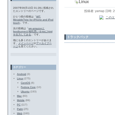
Linux
2007年09月13日 01:28に投稿され
投稿者: yamap 日時: 
たエントリーのページです。
ひとつ前の投稿は「
iMT:
MovableType for iPhone and iPod
touch
」です。
次の投稿は「
wp-amazonと
feedburnerが相性悪い＆rssにhtml
を出力してみる
」です。
トラックバック
他にも多くのエントリーがありま
す。
メインページ
や
アーカイブペ
ージ
も見てください。
カテゴリー
Android
(3)
Linux
(275)
CentOS
(6)
Fedora Core
(10)
Ubuntu
(193)
Mac
(83)
Mobile
(89)
PC
(117)
Palm
(25)
Web
(160)