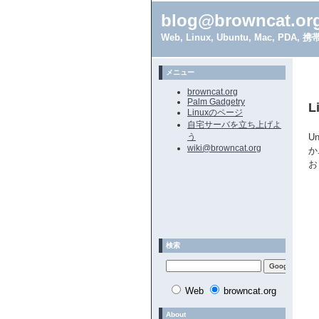
blog@browncat.or
Web, Linux, Ubuntu, Mac, 
メニュー
browncat.org
Palm Gadgetry
Linuxのページ
自宅サーバを立ち上げよ
う
U
wiki@browncat.org
か
お
検索
Web
browncat.org
About