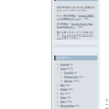
2007年08月11日 20:32に投稿され
たエントリーのページです。
ひとつ前の投稿は「
Gmailに容量ア
ップの有料オプション
」です。
次の投稿は「
Google PackにStar
Suite(Office)が。
」です。
他にも多くのエントリーがありま
す。
メインページ
や
アーカイブペ
ージ
も見てください。
カテゴリー
Android
(3)
Linux
(275)
CentOS
(6)
Fedora Core
(10)
Ubuntu
(193)
Mac
(83)
Mobile
(89)
PC
(117)
Palm
(25)
ち
Web
(160)
ー
iPhone/iPad
(19)