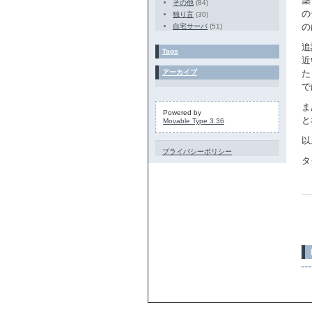
築
その他
(84)
の
独り言
(30)
の
自宅サーバ
(51)
追
Tags
近
アーカイブ
た
で
ま
Powered by
と
Movable Type 3.36
以
プライバシーポリシー
タ