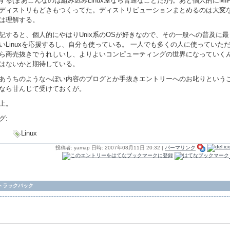
する(まあこんなのは組み込みLinux屋なら普通なことだが)。あと個人的にMI
ディストリもどきもつくってた。ディストリビューションまとめるのは大変
は理解する。
記すると、個人的にやはりUnix系のOSが好きなので、その一般への普及に最
いLinuxを応援するし、自分も使っている。 一人でも多くの人に使っていた
ら商売抜きでうれしいし、よりよいコンピューティングの世界になっていく
はないかと期待している。
あうちのようなへぼい内容のブログとか手抜きエントリーへのお叱りという
なら甘んじて受けておくが。
上。
グ:
Linux
投稿者: yamap 日時: 2007年08月11日 20:32
|
パーマリンク
トラックバック