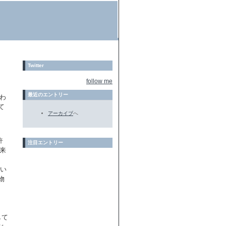
Twitter
follow me
最近のエントリー
にわ
て
アーカイブ
へ
許
注目エントリー
来
ない
物
して