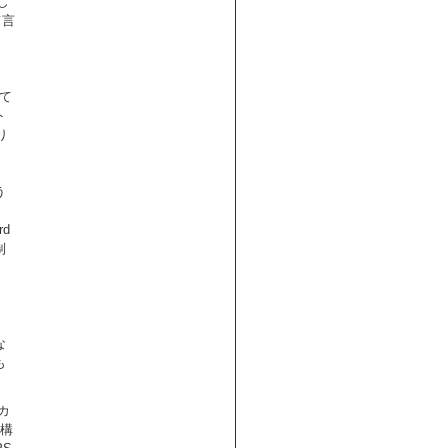
じ
て言
て
ト
り
う
d
制
。
な
も
カ
ら構