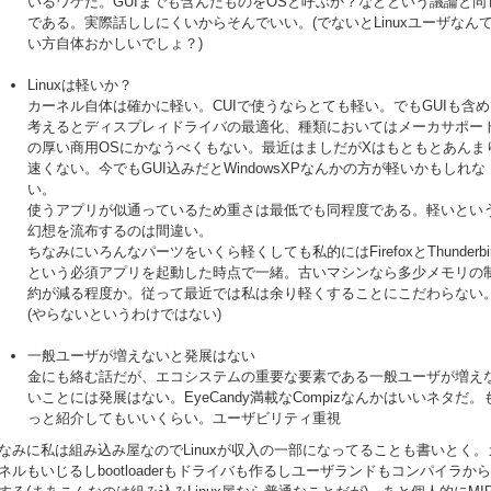
いるワケだ。GUIまでも含んだものをOSと呼ぶか？などという議論と同
である。実際話ししにくいからそんでいい。(でないとLinuxユーザなん
い方自体おかしいでしょ？)
Linuxは軽いか？
カーネル自体は確かに軽い。CUIで使うならとても軽い。でもGUIも含め
考えるとディスプレィドライバの最適化、種類においてはメーカサポー
の厚い商用OSにかなうべくもない。最近はましだがXはもともとあんま
速くない。今でもGUI込みだとWindowsXPなんかの方が軽いかもしれな
い。
使うアプリが似通っているため重さは最低でも同程度である。軽いとい
幻想を流布するのは間違い。
ちなみにいろんなパーツをいくら軽くしても私的にはFirefoxとThunderbir
という必須アプリを起動した時点で一緒。古いマシンなら多少メモリの
約が減る程度か。従って最近では私は余り軽くすることにこだわらない
(やらないというわけではない)
一般ユーザが増えないと発展はない
金にも絡む話だが、エコシステムの重要な要素である一般ユーザが増え
いことには発展はない。EyeCandy満載なCompizなんかはいいネタだ。
っと紹介してもいいくらい。ユーザビリティ重視
なみに私は組み込み屋なのでLinuxが収入の一部になってることも書いとく。
ネルもいじるしbootloaderもドライバも作るしユーザランドもコンパイラか