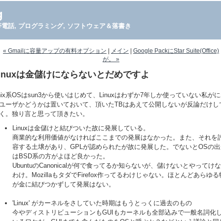
g
PDA, 携帯電話, プログラミング, ソフトウェア＆落書き
« Gmailに容量アップの有料オプション
|
メイン
|
Google PackにStar Suite(Office)
が。 »
Linuxは金儲けにならないとだめですよ
nix系OSはsun3から使いはじめて、Linuxはわずか7年しか使っていない私が
ユーザかどうかは置いておいて、頂いたTBはあえて公開しないが反論だけし
く。独り言と思って頂きたい。
Linuxは金儲けと結びついた故に発展している。
商業的な利用価値がなければここまでの発展はなかった。また、それを
容する土壌があり、GPLが認められたが故に発展した。でないとOSの出
はBSD系の方がよほど良かった。
UbuntuのCanonicalが何で食ってるか知らないが、儲けないとやってけ
わけ。MozillaもタダでFirefox作ってるわけじゃない。ほとんどあらゆる
が金に結びつかずして発展はない。
'Linux' がカーネルをさしていた時期はもうとっくに過去のもの
今やディストリビューションもGUIもカーネルも全部込みで一般名詞化