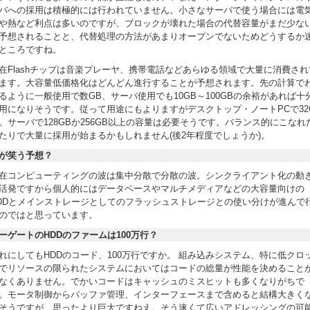
バへの採用は積極的には行われていません。小さなサーバで使う場合には電
や熱など利点は多いのですが、ブロックが壊れた場合の代替容量がまだ少な
予想されることと、代替処理の方法があまりオープンでないためどうするか
ところですね。
在Flashチップは音楽プレーヤ、携帯電話などあらゆる領域で大量に消費され
ます。大容量低価格化はどんどん進行することが予想されます。先の計算で
るように一般使用で数GB、サーバ使用でも10GB～100GBの余裕があれば十
用になりそうです。従って用途にもよりますがデスクトップ・ノートPCで32
。サーバで128GBか256GB以上の容量は必要そうです。バランス的にこなれ
たりで大量に採用が始まるかもしれません(後2年程度でしょうか)。
が笑う予想？
在コンピューティングの波は集中分散で分散の波。シンクライアント化の動
活発ですから個人的にはデータベースやマルチメディアなどの大容量向けの
DDとメインストレージとしてのフラッシュストレージとの使い分けが進んで
のではと思っています。
ーゲートのHDDのファームは100万行？
れにしてもHDDのコード、100万行ですか。 組み込みシステム、特に低クロ
でリソースの限られたシステムにおいてはコードの総量が性能を決めること
なくありません。でかいコードはキャッシュのミスヒットも多くなりがちで
。モータ制御からバッファ管理、インターフェースまで含めると結構大きく
そうですが、思ったより巨大ですねえ。そう速くて広いアドレッシングの可