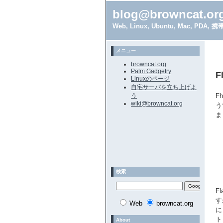
blog@browncat.or
Web, Linux, Ubuntu, Mac, 
メニュー
browncat.org
Palm Gadgetry
Linuxのページ
自宅サーバを立ち上げよ
う
F
wiki@browncat.org
う
ま
検索
F
す
Web
browncat.org
に
ト
About