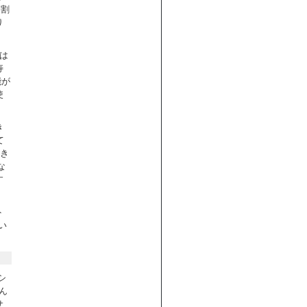
分割
り
は
寿
能が
使
き
て
書き
な
す
ト
い
シ
ん
サ