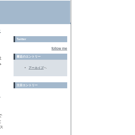
に
Twitter
follow me
最近のエントリー
よ
み
アーカイブ
へ
注目エントリー
ト
で
と
ス