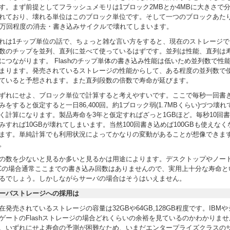
す。まず前提としてフラッシュメモリは1ブロック2MBとか4MBに大きさで
れており、壊れる単位はこのブロック単位です。そして一つのブロックあた
0万回程度の消去・書き込みサイクルで壊れてしまいます。
れは1チップ単位の話で、ちょっと雑な言い方をすると、現在のストレージで
数のチップを並列、直列に並べて使っているはずです。並列は性能、直列は
につながります。 Flashのチップ単体の書き込み性能は低いため並列数で性
まります。発売されているストレージの性能からして、ある程度の並列数で
ていると予想されます。また直列段数の倍数で寿命が延びます。
ずれにせよ、ブロック単位で計算すると考えやすいです。ここで毎秒一回書
みをすると仮定すると一日86,400回。約1ブロック弱(1.7MBくらい)づつ壊れ
く計算になります。製品寿命を3年と仮定すればざっと1GBほど。毎秒10回
みすれば10GBが壊れてしまいます。当然100回書き込めば100GBも使えなく
ます。単純計算でも利用状況によってかなりの変動があることが想像できま
。
の数を少ないと見るか多いと見るかは用途によります。デスクトップやノー
Cの場合通常ここまでの書き込み回数はありませんので、実用上十分な寿命と
るでしょう。しかしながらサーバの場合はそうはいえません。
ーバストレージへの採用は
在発売されているストレージの容量は32GBや64GB,128GB程度です。IBMや
ゲートのFlashストレージの場合どれくらいの余裕を見ているのかわかりませ
、いずれにせよ寿命の予測が困難なため、いまだエンタープライズクラスの