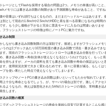
トレージとしてFlashを採用する場合の問題は2つ。メモリの単価が高いこと
lashメモリには書き込み回数の制限があり予測困難な寿命があること、ですね
価や容量はいずれ頭打ちはくるものの、まだまだヘッドルームはあります。
は別として現在の1.8inchや2.5inchのHDDと肩を並べる容量になるのは時間
です。もう少し価格が下がると完全に普及モードに入るのは間違いありませ
。フラッシュストレージの特徴は特にノートPCに魅力ですね。
き込み制限
かしながら書き込み回数制限の方は深刻です。後述しますがフラッシュメモ
いうのは1ブロックあたり10万回程度の書き込み回数で消去・書き込みでき
ます。現在のフラッシュストレージコントローラは書き込み分散を行ってい
め、書き込み回数＝寿命(全体が使えなくなる)というわけではなく、もっと
命を持ちますが、メーカの資料を見ても書き込み回数や寿命の保証はないと
ます。使用状況次第で大きく変わるためです。徐々に容量が減る、もしくは
ーブを使い果たした時点で使えなくなってしまいます。
スクトップやノートPCの書き込み回数は多いといってもたかが知れています
用上十分な寿命となるでしょう。が、サーバの場合は別です。激しくアクセ
れるようなもの、例えば仮想化されたSANのストレージの場合、常時書き込
発生します。
き込み回数の概算
こでざっとフラッシュストレージの寿命を単純な目安で計算するとこんな感