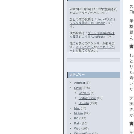
ス
2007年08月26日 16:22に投稿され
F
たエントリーのページです。
ひとつ前の投稿は「
Linuxデスクト
単
ップを改善する10 Tweaks
」で
格
す。
題
次の投稿は「
ブート30回毎のfsck
を後回しにするAutoFsck
」です。
ん
他にも多くのエントリーがありま
書
す。
メインページ
や
アーカイブペ
ージ
も見てください。
し
と
り
た
カテゴリー
寿
Android
(3)
い
Linux
(275)
ザ
CentOS
(6)
デ
Fedora Core
(10)
Ubuntu
(193)
実
Mac
(83)
さ
Mobile
(89)
が
PC
(117)
書
Palm
(25)
Web
(160)
そ
iPhone/iPad
(19)