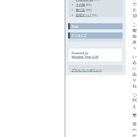
で
その他
(84)
さ
独り言
(30)
自宅サーバ
(51)
1
こ
Tags
複
アーカイブ
命
決
っ
Powered by
い
Movable Type 3.36
込
い
プライバシーポリシー
込
り
ね
こ
P
え
サ
現
ー
が