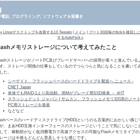
g
PDA, 携帯電話, プログラミング, ソフトウェア＆落書き
« Linuxデスクトップを改善する10 Tweaks
|
メイン
|
ブート30回毎のfsckを後回し
するAutoFsck »
Flashメモリストレージについて考えてみたこと
hashストレージがノートPC及びブレードサーバへの採用が着々と進んでいる
す。ストレージ関係の仕事もしているのでつらつらと気になることを書いて
した。
シーゲイト、フラッシュベースのハードドライブを製造へ:ニュース -
CNET Japan
単体でもRAID-1より高信頼、IBMがブレード用SSD発表 － ＠IT
スラッシュドット ジャパン | サムスン、フラッシュメモリ32GBのノー
PC用ストレージを発表
などなど
lashベースのハードディスクドライブ(HDD)というのも言葉的におかしい感じ
が、まあHDD互換インターフェースのストレージということで気にしないこ
して、稼動部がなく低消費電力で高速アクセスの可能なFlashメモリタイプの
レージは今後もどんどん普及しそうな感じです。