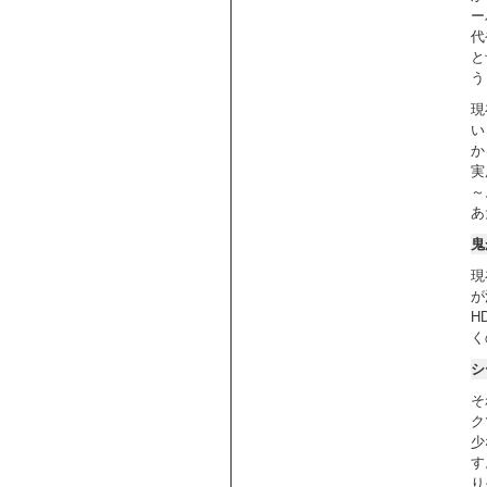
ー
代
と
う
現
い
か
実
～
あ
鬼
現
が
H
く
シ
そ
ク
少
す
り