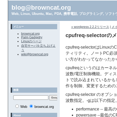
blog@browncat.org
Web, Linux, Ubuntu, Mac, PDA, 携帯電話, プログラミング, 
メニュー
« wordpress 2.2.2リリース
|
メ
browncat.org
cpufreq-selectorの
Palm Gadgetry
Linuxのページ
自宅サーバを立ち上げよ
cpufreq-selectorは
う
ティリティ。ノートPC必
wiki@browncat.org
い方がわかってなかったか
cpufreqというのはカー
波数/電圧制御機能。ディ
トで読み込まれているかもしれませ
作を制御、変更するための
検索
cpufreq-selector のオ
波数指定。-gは以下の指定
Web
browncat.org
performance --
powersave --最
About