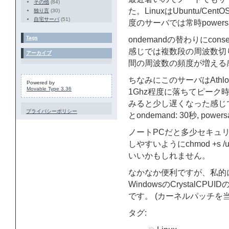
その他
(84)
た。LinuxはUbuntu/
独り言
(30)
自宅サーバ
(51)
度のサーバでは常時power
Tags
ondemandの替わりにcon
感じでは複数段の周波数切
アーカイブ
間の周波数の頻度が増える
ちなみにこのサーバはAthlo
Powered by
Movable Type 3.36
1Ghz程度に落ちてピー
みると少し遅くなった感じで、
プライバシーポリシー
とondemand: 30秒, pow
ノートPCだと多少セキュ
しやすいようにchmod +s /usr
いいかもしれません。
なかなか便利ですが、私的
WindowsのCrystal
です。 (カーネルパッチを
タグ: