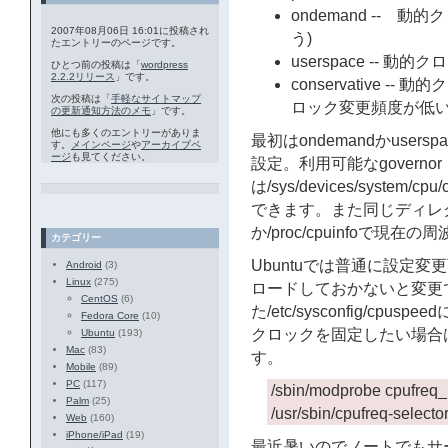
ondemand -- 動的
2007年08月06日 16:01に投稿され
う)
たエントリーのページです。
userspace -- 動
ひとつ前の投稿は「
wordpress
2.2.2リリース
」です。
conservative -
次の投稿は「
手軽なサイトマップ
ロック変更頻度が低い
の更新通知方法のメモ
」です。
他にも多くのエントリーがありま
最初はondemandかuse
す。
メインページ
や
アーカイブペ
ージ
も見てください。
設定。利用可能なgovernor
は/sys/devices/system/cpu
できます。また同じディレクトリの
か/proc/cpuinfoで現
カテゴリー
Ubuntuでは普通に設定変
Android
(3)
Linux
(275)
ロードしておかないと変更
CentOS
(6)
た/etc/sysconfig/c
Fedora Core
(10)
クロックを固定したい場合
Ubuntu
(193)
Mac
(83)
す。
Mobile
(89)
PC
(117)
/sbin/modprobe cpufreq
Palm
(25)
/usr/sbin/cpufreq-select
Web
(160)
iPhone/iPad
(19)
最近暑いのでノートでもサーバ