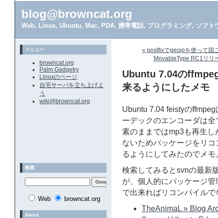
blog@browncat.org
Web, Linux, Ubuntu, Mac, PDA, 携帯電話, プログラミング, 
メニュー
« postfixでgeoipを使
MovableType RC1リリ
browncat.org
Palm Gadgetry
Ubuntu 7.04のff
Linuxのページ
自宅サーバを立ち上げよ
来るようにしたメモ
う
wiki@browncat.org
Ubuntu 7.04 feist
ーデックのエンコーダは全
素のままではmp3も再生
ないためパッケージをリコンパ
るようにしてみたのでメモ
検索
検索してみるとsvnの最
が、個人的にパッケージ管
で出来ればリコンパイルで
Web
browncat.org
TheAnimaL » Blog Arc
About