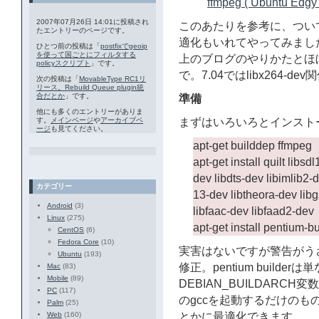
ffmpeg ( Ubuntu Edgy 
2007年07月26日 14:01に投稿され
このあたりを参考に、つい
たエントリーのページです。
適化もいれてやってみまし
ひとつ前の投稿は「
postfixでgeoip
を使って国ごとにフィルタする
上のブログのやりかたとほ
policyスクリプト
」です。
で。7.04ではlibx264-de
次の投稿は「
MovableType RC1リ
リース。Rebuild Queue plugin統
合だとか
」です。
準備
他にも多くのエントリーがありま
す。
メインページ
や
アーカイブペ
まずはいろいろとインスト
ージ
も見てください。
apt-get builddep ffmpeg
apt-get install quilt libs
dev libdts-dev libimlib2
カテゴリー
13-dev libtheora-dev lib
Android
(3)
libfaac-dev libfaad2-de
Linux
(275)
apt-get install pentium-bu
CentOS
(6)
Fedora Core
(10)
実害はないですが警告がうざいので
Ubuntu
(193)
修正。pentium builder
Mac
(83)
Mobile
(89)
DEBIAN_BUILDARCH変
PC
(117)
のgccを起動するだけのものです
Palm
(25)
Web
(160)
とかに最適化できます。