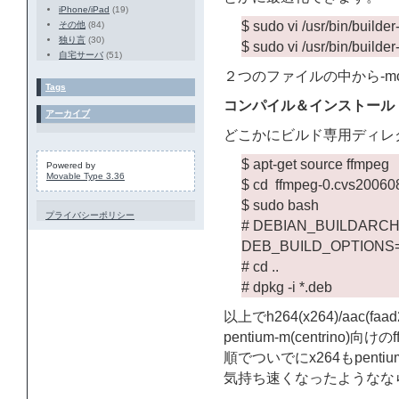
iPhone/iPad
(19)
$ sudo vi /usr/bin/builder
その他
(84)
独り言
(30)
$ sudo vi /usr/bin/builder
自宅サーバ
(51)
２つのファイルの中から-mc
Tags
コンパイル＆インストール
アーカイブ
どこかにビルド専用ディレ
$ apt-get source ffmpeg
Powered by
Movable Type 3.36
$ cd ffmpeg-0.cvs20060
$ sudo bash
プライバシーポリシー
# DEBIAN_BUILDARCH
DEB_BUILD_OPTIONS=”ri
# cd ..
# dpkg -i *.deb
以上でh264(x264)/aac(faa
pentium-m(centrino
順でついでにx264もpen
気持ち速くなったようなな