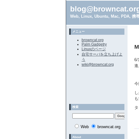
blog@browncat.or
Web, Linux, Ubuntu, Mac, 
メニュー
browncat.org
Palm Gadgetry
M
Linuxのページ
自宅サーバを立ち上げよ
う
6
wiki@browncat.org
進
今
し
も
検索
タ
Web
browncat.org
About