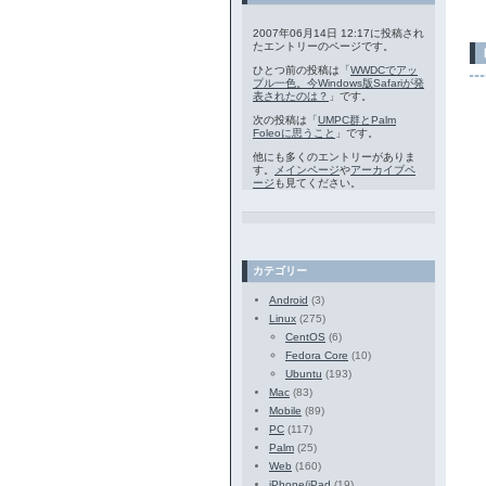
2007年06月14日 12:17に投稿され
たエントリーのページです。
ひとつ前の投稿は「
WWDCでアッ
プル一色。今Windows版Safariが発
表されたのは？
」です。
次の投稿は「
UMPC群とPalm
Foleoに思うこと
」です。
他にも多くのエントリーがありま
す。
メインページ
や
アーカイブペ
ージ
も見てください。
カテゴリー
Android
(3)
Linux
(275)
CentOS
(6)
Fedora Core
(10)
Ubuntu
(193)
Mac
(83)
Mobile
(89)
PC
(117)
Palm
(25)
Web
(160)
iPhone/iPad
(19)