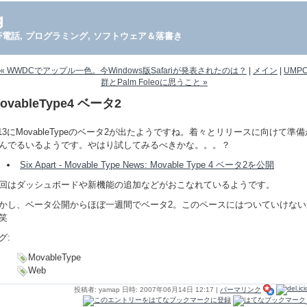
g
PDA, 携帯電話, プログラミング, ソフトウェア＆落書き
« WWDCでアップル一色。今Windows版Safariが発表されたのは？
|
メイン
|
UMP
群とPalm Foleoに思うこと »
ovableType4 ベータ2
/13にMovableTypeのベータ2が出たようですね。着々とリリースに向けて準備
んでるいるようです。やはり試してみるべきかな。。。？
Six Apart - Movable Type News: Movable Type 4 ベータ2を公開
回はダッシュボードや新機能の追加などがおこなれているようです。
かし、ベータ公開からほぼ一週間でベータ2。このペースにはついていけない
笑
グ:
MovableType
Web
投稿者: yamap 日時: 2007年06月14日 12:17
|
パーマリンク