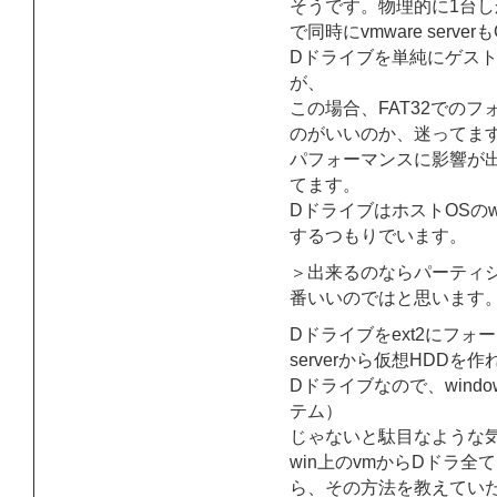
そうです。物理的に1台しか
で同時にvmware serv
Dドライブを単純にゲスト
が、
この場合、FAT32でのフ
のがいいのか、迷ってま
パフォーマンスに影響が
てます。
DドライブはホストOSのw
するつもりでいます。
＞出来るのならパーティシ
番いいのではと思います
Dドライブをext2にフォーマ
serverから仮想HDD
Dドライブなので、wind
テム）
じゃないと駄目なような気
win上のvmからDドラ
ら、その方法を教えてい