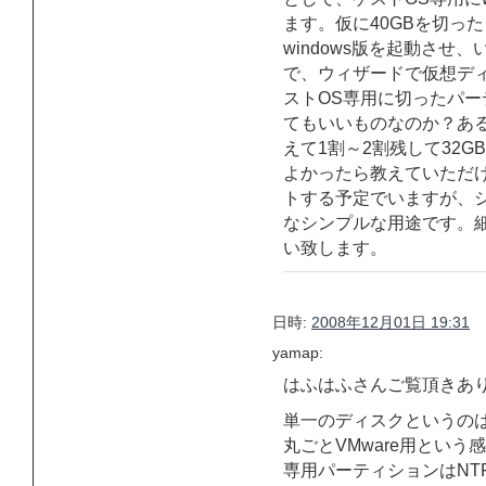
ます。仮に40GBを切ったとし
windows版を起動さ
で、ウィザードで仮想デ
ストOS専用に切ったパー
てもいいものなのか？ある
えて1割～2割残して32
よかったら教えていただけ
トする予定でいますが、シ
なシンプルな用途です。
い致します。
日時:
2008年12月01日 19:31
yamap:
はふはふさんご覧頂きあ
単一のディスクというのはW
丸ごとVMware用という
専用パーティションはNT