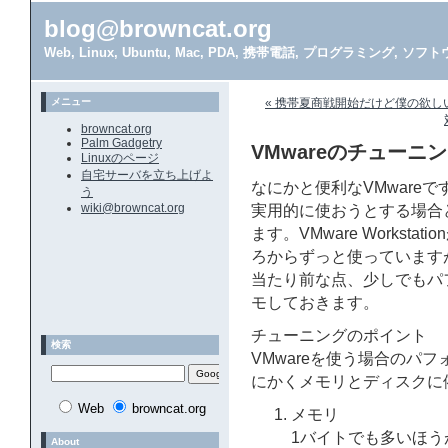
blog@browncat.org
Web, Linux, Ubuntu, Mac, PDA, 携帯電話, プログラミング, 
メニュー
« 携帯夏商戦開始だけど僕の欲し
browncat.org
Palm Gadgetry
VMwareのチューニ
Linuxのページ
自宅サーバを立ち上げよ
なにかと便利なVMware
う
wiki@browncat.org
実用的に使おうとする場合
ます。VMware Workst
ろからずっと使っています
当たり前な点、少しでもパ
モしておきます。
チューニングのポイント
検索
VMwareを使う場合のパ
にかくメモリとディスクに
Web
browncat.org
メモリ
1バイトでも多いほ
About