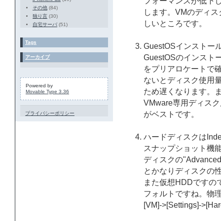
フォーマンスが低下しま
その他
(84)
します。VMのディス
独り言
(30)
しいところです。
自宅サーバ
(51)
Tags
GuestOSインス
GuestOSのイン
アーカイブ
をプリアロケートで
ないとディスク使用
Powered by
ため遅くなります。
Movable Type 3.36
VMware専用ディ
がベストです。
プライバシーポリシー
ハードディスクはIndepen
スナップショット機
ディスクの"Advanced"で
とかなりディスクの
また仮想HDDですので
フォルトですね。物理
[VM]->[Settings]->[