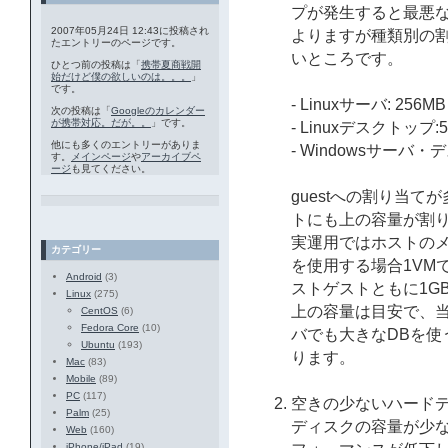
プが発生すると最悪
2007年05月24日 12:43に投稿され
よりますが種類別の
たエントリーのページです。
いところです。
ひとつ前の投稿は「
携帯夏商戦開
始だけど僕の欲しいのは。。。
」
です。
- Linuxサーバ: 256M
次の投稿は「
Googleのカレンダー
が携帯対応。だが。。
」です。
- Linuxデスクトップ:
他にも多くのエントリーがありま
- Windowsサーバ・
す。
メインページ
や
アーカイブペ
ージ
も見てください。
guestへの割り当
トにも上の容量が割
実運用ではホストのメモ
カテゴリー
を使用する場合1VM
Android
(3)
ストゲストともに1G
Linux
(275)
上の容量は目安で、
CentOS
(6)
Fedora Core
(10)
バでも大きなDBを使
Ubuntu
(193)
ります。
Mac
(83)
Mobile
(89)
PC
(117)
空きの少ないハード
Palm
(25)
ディスクの容量が少なく
Web
(160)
iPhone/iPad
(19)