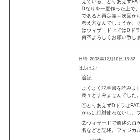
えている、とりあえずFA
Dなりを一度作った上で、ウィザー
であると再定義→次回から
考え方なんでしょうか。そ
はウィザード上ではDド
何卒よろしくお願い致し
日時:
2008年12月10日 13:32
はふはふ:
追記
よくよく説明書を読みま
長々とすみませんでした
①とりあえずDドラはFAT3
からは絶対使わないし、
②ウィザードで前述のロケ
名などと記述。フィジカルドライ