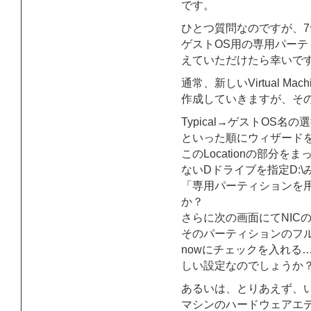
です。
ひとつ質問なのですが、7
ゲストOS用の専用パー
えていただけたら幸いで
通常、新しいVirtual 
作成していきますが、そ
Typical→ゲストOS名の選択→V
といった順にウィザード
このLocationの部分
ないDドライブを指定D:
「専用パーティションを
か？
さらに次の画面にてNICの接続
そのパーティションのフルの容量
nowにチェックを入れる
しい設定なのでしょうか
あるいは、とりあえず、
マシンのハードウェアエ