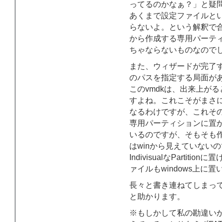
ってるのかなぁ？」と疑
あくまで設定ファイルとい
らないよ。という解釈で
から作成する専用パーテ
ちゃならないものなので
また、ウィザードが完了す
のパスを指定する局面が
このvmdkは、出来上が
すよね。これこそがまさに
なるわけですが、これそ
専用パーティションに置
いるのですが、そもそも
はwinから見えていないので
IndivisualなParti
ァイルもwindows上
長々と書き連ねてしまっ
と助かります。
※もしかして私の勘違いか