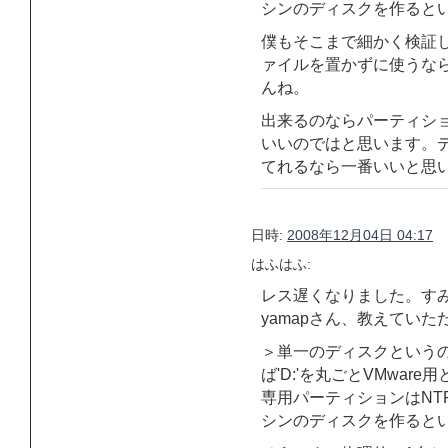
シンのディスクを作ると
僕もそこまで細かく検証
ァイルを置かずに使うな
んね。
出来るのならパーティショ
いいのではと思います。デ
てれるなら一番いいと思
日時:
2008年12月04日 04:17
はふはふ:
レス遅くなりました。す
yamapさん、教えてい
＞単一のディスクというの
ば'D:'を丸ごとVMwar
専用パーティションはNT
シンのディスクを作ると