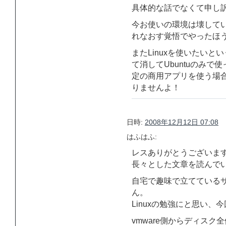
具体的な話でなくて申し
今お使いの環境は壊して
れなおす覚悟でやったほ
またLinuxを使いたいと
て消してUbuntuのみで
定の商用アプリを使う場合
りませんよ！
日時:
2008年12月12日 07:08
はふはふ:
レスありがとうございま
長々とした文章を読んで
自宅で趣味で立てている
ん。
Linuxの勉強にと思い、
vmware側からディス