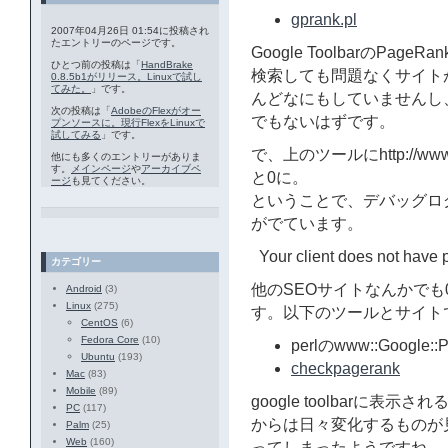
gprank.pl
2007年04月26日 01:54に投稿され
たエントリーのページです。
Google ToolbarのP
ひとつ前の投稿は「
HandBrake
検索しても問題なくサイト
0.8.5b1がリリース。Linuxで試し
てみた。
」です。
んどなにもしていませんし
次の投稿は「
AdobeのFlexがオー
でもないはずです。
プンソースに。現行FlexをLinuxで
試してみる
」です。
で、上のツールにhttp://ww
他にも多くのエントリーがありま
す。
メインページ
や
アーカイブペ
と0に。
ージ
も見てください。
ということで、デバッグロ
がでています。
Your client does not have 
カテゴリー
他のSEOサイトなんかで
Android
(3)
Linux
(275)
す。以下のツールとサイト
CentOS
(6)
Fedora Core
(10)
perlのwww::Google::
Ubuntu
(193)
checkpagerank
Mac
(83)
Mobile
(89)
google toolbarに
PC
(117)
からは日々変化するものが
Palm
(25)
Web
(160)
ってしまったようですね。