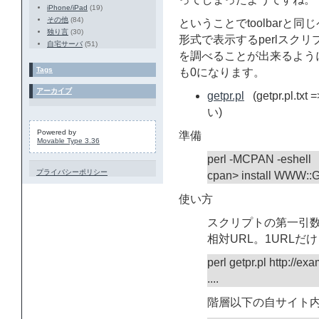
iPhone/iPad
(19)
その他
(84)
ということでtoolbarと同
独り言
(30)
形式で表示するperlスク
自宅サーバ
(51)
を調べることが出来るよう
Tags
も0になります。
アーカイブ
getpr.pl
(getpr.pl.
い)
Powered by
準備
Movable Type 3.36
perl -MCPAN -eshell
プライバシーポリシー
cpan> install WWW::
使い方
スクリプトの第一引数
相対URL。1URLだ
perl getpr.pl http://e
....
階層以下の自サイト内