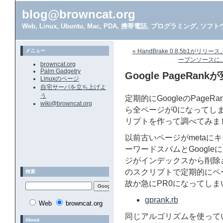
blog@browncat.org
Web, Linux, Ubuntu, Mac, PDA, 携帯電話, プログラミング, 
メニュー
« HandBrake 0.8.5b1がリリ
ープンソースに。現
browncat.org
Palm Gadgetry
Google PageRa
Linuxのページ
自宅サーバを立ち上げよ
う
定期的にGoogleのPage
wiki@browncat.org
ら全ページが0になってしま
リプトを作って調べてみま
以前古いページがmetaに
ーワードスパムとGoogl
ジがインデックスから削除さ
のスクリプトで定期的にペ
検索
故か急にPR0になってしま
gprank.rb
Web
browncat.org
同じアルゴリズムを使って
About