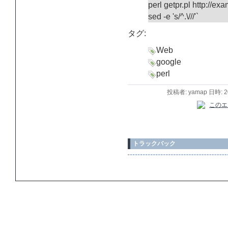
perl getpr.pl http://exa
sed -e 's/^.\///'`
タグ:
Web
google
perl
投稿者: yamap 日時: 
トラックバック