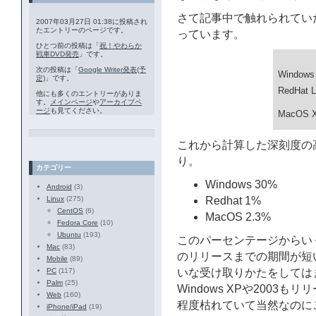
さて記事中で触れられてい
2007年03月27日 01:38に投稿され
たエントリーのページです。
っています。
ひとつ前の投稿は「
祝！やわらか
戦車DVD発売
」です。
次の投稿は「
Google Writer発表(予
Windows
定)
」です。
RedHat L
他にも多くのエントリーがありま
す。
メインページ
や
アーカイブペ
ージ
も見てください。
MacOS 
これから計算した深刻度の
り。
カテゴリー
Windows 30%
Android
(3)
Linux
(275)
Redhat 1%
CentOS
(6)
MacOS 2.3%
Fedora Core
(10)
Ubuntu
(193)
このパーセンテージからい
Mac
(83)
のリリースまでの期間が短い
Mobile
(89)
PC
(117)
いな受け取りかたをしては
Palm
(25)
Windows XPや200
Web
(160)
程度枯れていて当然なのに
iPhone/iPad
(19)