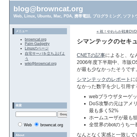
blog@browncat.org
Web, Linux, Ubuntu, Mac, PDA, 携帯電話, プログラミング, 
メニュー
« 祝！やわらか戦車DV
browncat.org
シマンテックのセキ
Palm Gadgetry
Linuxのページ
自宅サーバを立ち上げよ
CNETの記事
によると、な
う
2006年度下半期中、市販O
wiki@browncat.org
が最も少なかったそうです
シマンテックのレポート
に
なかった数字を少し引用す
webブラウザターゲットの7
DoS攻撃の元はアメ
検索
最も多く52%
ホームユーザが最も狙
全世界のbotのうち一
Web
browncat.org
なんとなく実感と一致して
About