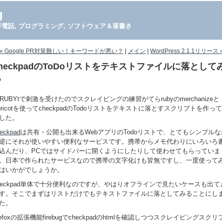
g
PDA, 携帯電話, プログラミング, ソフトウェア＆落書き
« Google PR対策難しい！キーワードが悪い？
|
メイン
|
WordPress 2.1.1リリース 
checkpadのToDoリストをテキストファイルに落として
る
cRUBYtで刺激を受けたのでスクレイピングの練習がてらrubyのmerchanizeと
pricotを使ってcheckpadのTodoリストをテキストに落とすスクリプトを作っ
した。
eckpad
は共有・公開も出来るWebアプリのTodoリストで、とてもシンプルな
逆にそれが使いやすい便利なサービスです。携帯からメモ代わりにいろいろ
込んだり、PCではサイドバーに開くようにしたりして使わせてもらっていま
。日本で作られたサービスなので携帯の文字化けも皆無ですし、一度使って
はいかがでしょうか。
heckpad単体で十分便利なのですが、やはりオフラインで見たいケースも出て
す。そこでまずはリストだけでもテキストファイルに落としてみることにし
た。
irefoxの拡張機能firebugでcheckpadのhtmlを確認しつつスクレイピングスクリ