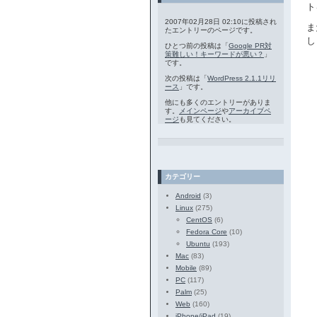
ト
2007年02月28日 02:10に投稿され
ま
たエントリーのページです。
し
ひとつ前の投稿は「
Google PR対
策難しい！キーワードが悪い？
」
です。
次の投稿は「
WordPress 2.1.1リリ
ース
」です。
他にも多くのエントリーがありま
す。
メインページ
や
アーカイブペ
ージ
も見てください。
カテゴリー
Android
(3)
Linux
(275)
CentOS
(6)
Fedora Core
(10)
Ubuntu
(193)
Mac
(83)
Mobile
(89)
PC
(117)
Palm
(25)
Web
(160)
iPhone/iPad
(19)