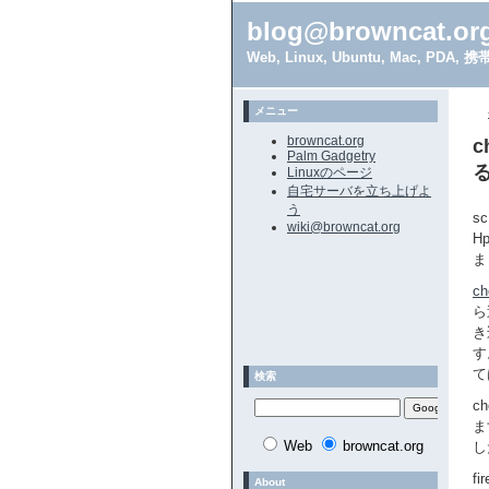
blog@browncat.or
Web, Linux, Ubuntu, Mac, 
メニュー
browncat.org
Palm Gadgetry
Linuxのページ
自宅サーバを立ち上げよ
う
s
wiki@browncat.org
H
ま
ch
ら
き
す
て
検索
c
ま
Web
browncat.org
し
f
About