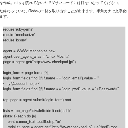
を作成。rubyは慣れてないのでダサいコードには目をつむってください。
だ終わっていないTodoの一覧を取り出すことが出来ます。半角カナは文字化
ます。
require 'rubygems'
require 'mechanize'
require 'kconv'
agent = WWW::Mechanize.new
agent.user_agent_alias = 'Linux Mozilla'
page = agent.get("http://www.checkpad.jp/")
login_form = page.forms[0];
login_form.fields.find {|f| f.name == 'login_email'}.value = "
<my@account.ne.jp>"
login_form.fields.find {|f| f.name == 'login_pwd'}.value = "<Password>"
top_page = agent.submit(login_form).root
lists = top_page/"div#leftside li:not(.add)"
(lists/:a).each do |e|
print e.inner_text.toutf8.strip,"\n"
todolist_page = agent.get("http://www.checkpad.jp" + e[:href]).root