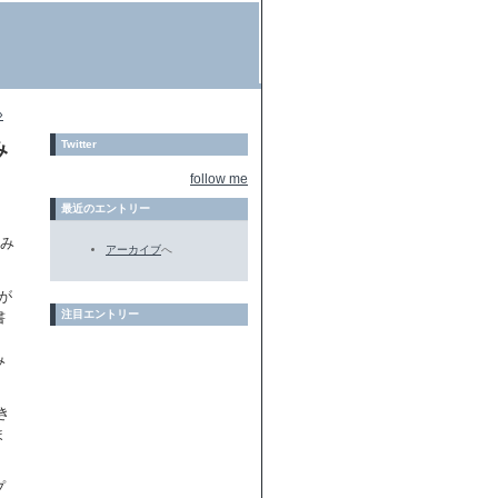
»
み
Twitter
follow me
最近のエントリー
てみ
アーカイブ
へ
が
注目エントリー
書
み
き
ま
プ