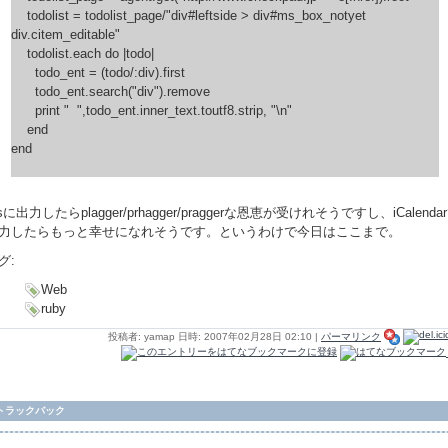
todolist = todolist_page/"div#leftside > div#ms_box_notyet
div.citem_editable"
todolist.each do |todo|
todo_ent = (todo/:div).first
todo_ent.search("div").remove
print " ",todo_ent.inner_text.toutf8.strip, "\n"
end
end
ssに出力したらplagger/prhagger/praggerな恩恵が受けれそうですし、iCalenda
力したらもっと幸せになれそうです。というわけで今日はここまで。
グ:
Web
ruby
投稿者: yamap 日時: 2007年02月28日 02:10
|
パーマリンク
トラックバック