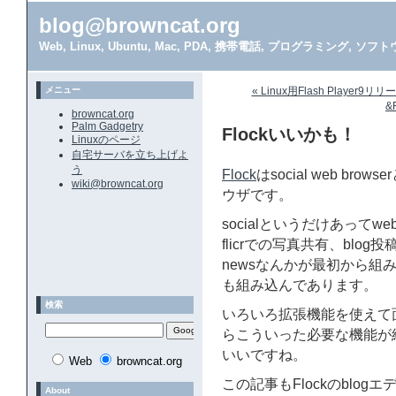
blog@browncat.org
Web, Linux, Ubuntu, Mac, PDA, 携帯電話, プログラミング, 
メニュー
« Linux用Flash Player9リリ
&
browncat.org
Palm Gadgetry
Flockいいかも！
Linuxのページ
自宅サーバを立ち上げよ
う
Flock
はsocial web br
wiki@browncat.org
ウザです。
socialというだけあって
flicrでの写真共有、blog投
newsなんかが最初から組
も組み込んであります。
検索
いろいろ拡張機能を使えて面白い
らこういった必要な機能が
いいですね。
Web
browncat.org
この記事もFlockのblogエ
About