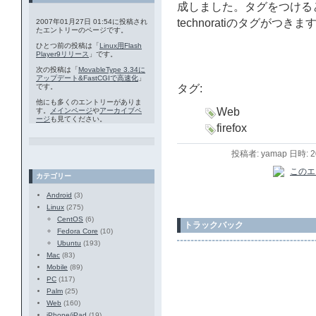
成しました。タグをつけるとM
technoratiのタグがつきま
2007年01月27日 01:54に投稿され
たエントリーのページです。
ひとつ前の投稿は「
Linux用Flash
Player9リリース
」です。
次の投稿は「
MovableType 3.34に
アップデート&FastCGIで高速化
」
です。
タグ:
他にも多くのエントリーがありま
Web
す。
メインページ
や
アーカイブペ
ージ
も見てください。
firefox
投稿者: yamap 日時: 
カテゴリー
Android
(3)
Linux
(275)
CentOS
(6)
トラックバック
Fedora Core
(10)
Ubuntu
(193)
Mac
(83)
Mobile
(89)
PC
(117)
Palm
(25)
Web
(160)
iPhone/iPad
(19)