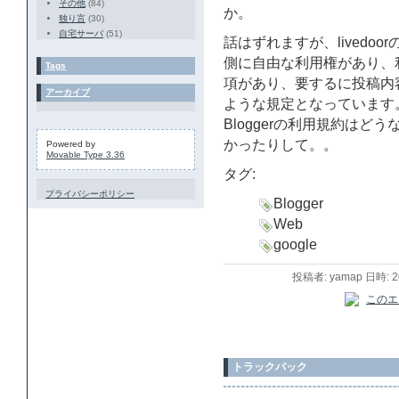
その他
(84)
か。
独り言
(30)
自宅サーバ
(51)
話はずれますが、livedoor
側に自由な利用権があり、
Tags
項があり、要するに投稿内容に
アーカイブ
ような規定となっています
Bloggerの利用規約は
かったりして。。
Powered by
Movable Type 3.36
タグ:
プライバシーポリシー
Blogger
Web
google
投稿者: yamap 日時: 
トラックバック