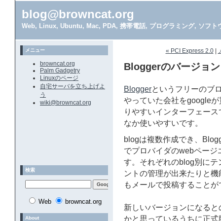
blog@browncat.org
Web, Linux, Ubuntu, Mac, PDA, 携帯電話, プログラミング, 
メニュー
« PCI Express 2.0
|
browncat.org
Bloggerのバージョ
Palm Gadgetry
Linuxのページ
自宅サーバを立ち上げよ
Blogger
というフリーのブ
う
やっていた会社をgoogl
wiki@browncat.org
りやすいインターフェース
なか使いやすいです。
blogは複数作成でき、Blo
でプロバイダのwebペー
す。それぞれのblog別に
検索
ントの管理が出来たりと機
もメールで投稿することが
Web
browncat.org
新しいバージョンになるとの
かと思っているうちに正式
About