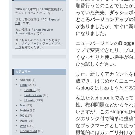
順番行うとのことでしたが
2007年01月22日 01:39に投稿され
っていた矢先、
ダッシュボ
たエントリーのページです。
ところバージョンアップの
ひとつ前の投稿は「
PCI Express
2.0
」です。
がありましたが、すぐに新
次の投稿は「
Snap Preview
になりました。
Anyware導入
」です。
他にも多くのエントリーがありま
ニューバージョンのBlog
す。
メインページ
や
アーカイブペ
ージ
も見てください。
ップで変更できたり、ブロ
くなったりと使い勝手が向上
ひお試しください。
カテゴリー
また、新しくアカウントを作
Android
(3)
成でき、はじめからニュー
Linux
(275)
らblogをはじめようとす
CentOS
(6)
Fedora Core
(10)
私はたとえgoogleであ
Ubuntu
(193)
性、権利問題などからそれ
Mac
(83)
Mobile
(89)
いますが、このBloggerはFir
PC
(117)
ジのリンク付で簡単に投稿
Palm
(25)
なブックマークとして使っ
Web
(160)
iPhone/iPad
(19)
機能的にはカテゴリ分けが