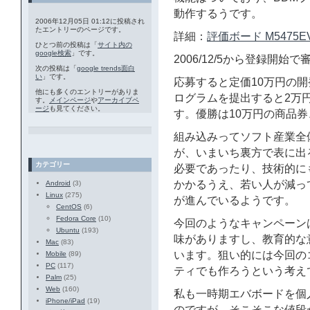
動作するうです。
2006年12月05日 01:12に投稿され
たエントリーのページです。
詳細：
評価ボード M5475
ひとつ前の投稿は「
サイト内の
google検索
」です。
2006/12/5から登録開始
次の投稿は「
google trends面白
い
」です。
応募すると定価10万円の
他にも多くのエントリーがありま
ログラムを提出すると2万
す。
メインページ
や
アーカイブペ
ージ
も見てください。
す。優勝は10万円の商品
組み込みってソフト産業全体
が、いまいち裏方で表に出
カテゴリー
必要であったり、技術的に
かかるうえ、若い人が減って
Android
(3)
Linux
(275)
が進んでいるようです。
CentOS
(6)
Fedora Core
(10)
今回のようなキャンペーン
Ubuntu
(193)
味がありますし、教育的な
Mac
(83)
います。狙い的には今回の
Mobile
(89)
PC
(117)
ティでも作ろうという考え
Palm
(25)
Web
(160)
私も一時期エバボードを個
iPhone/iPad
(19)
のですが、そこそこな値段