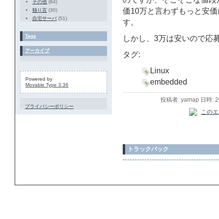
その他
(84)
価10万と言わずもっと安
独り言
(30)
自宅サーバ
(51)
す。
Tags
しかし、3万は安いので応
アーカイブ
タグ:
Linux
Powered by
embedded
Movable Type 3.36
投稿者: yamap 日時: 
プライバシーポリシー
トラックバック