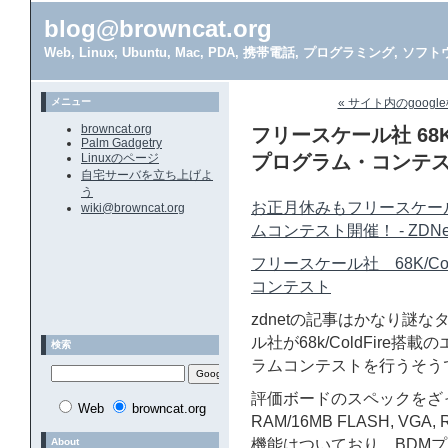
blog@browncat.org
Web, Linux, Ubuntu, Mac, PDA, 携帯電話, プログラミング, 
メニュー
« サイト内のgoogl
browncat.org
フリースケール社 68K
Palm Gadgetry
Linuxのページ
プログラム・コンテ
自宅サーバを立ち上げよ
う
お正月休みもフリースケール
wiki@browncat.org
ムコンテスト開催！ - ZDNet
フリースケール社 68K/C
コンテスト
zdnetの記事はかなり謎
ル社が68k/ColdFire搭
検索
ラムコンテストを行うそう
評価ボードのスペックをざっと拾う
Web
browncat.org
RAM/16MB FLASH, VGA,
About
機能はついており、BDMプロ