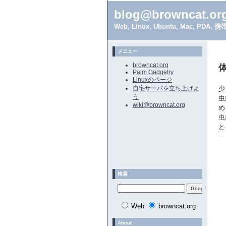
blog@browncat.or
Web, Linux, Ubuntu, Mac, 
メニュー
browncat.org
Palm Gadgetry
Linuxのページ
自宅サーバを立ち上げよ
少
う
虫
wiki@browncat.org
め
虫
と
検索
Web
browncat.org
About