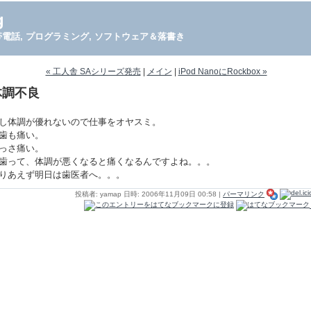
g
PDA, 携帯電話, プログラミング, ソフトウェア＆落書き
« 工人舎 SAシリーズ発売
|
メイン
|
iPod NanoにRockbox »
体調不良
し体調が優れないので仕事をオヤスミ。
歯も痛い。
っさ痛い。
歯って、体調が悪くなると痛くなるんですよね。。。
りあえず明日は歯医者へ。。。
投稿者: yamap 日時: 2006年11月09日 00:58
|
パーマリンク