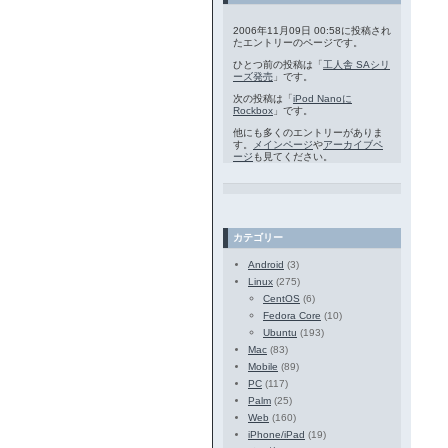
2006年11月09日 00:58に投稿され
たエントリーのページです。
ひとつ前の投稿は「
工人舎 SAシリ
ーズ発売
」です。
次の投稿は「
iPod Nanoに
Rockbox
」です。
他にも多くのエントリーがありま
す。
メインページ
や
アーカイブペ
ージ
も見てください。
カテゴリー
Android
(3)
Linux
(275)
CentOS
(6)
Fedora Core
(10)
Ubuntu
(193)
Mac
(83)
Mobile
(89)
PC
(117)
Palm
(25)
Web
(160)
iPhone/iPad
(19)