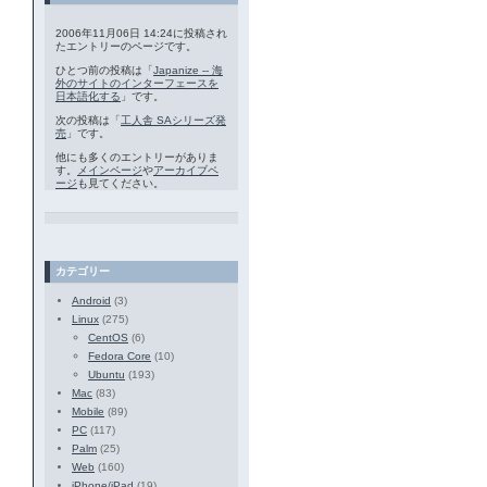
2006年11月06日 14:24に投稿され
たエントリーのページです。
ひとつ前の投稿は「
Japanize -- 海
外のサイトのインターフェースを
日本語化する
」です。
次の投稿は「
工人舎 SAシリーズ発
売
」です。
他にも多くのエントリーがありま
す。
メインページ
や
アーカイブペ
ージ
も見てください。
カテゴリー
Android
(3)
Linux
(275)
CentOS
(6)
Fedora Core
(10)
Ubuntu
(193)
Mac
(83)
Mobile
(89)
PC
(117)
Palm
(25)
Web
(160)
iPhone/iPad
(19)