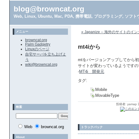
blog@browncat.org
Web, Linux, Ubuntu, Mac, PDA, 携帯電話, プログラミング, 
メニュー
« Japanize -- 海外のサイ
browncat.org
Palm Gadgetry
mt4iから
Linuxのページ
自宅サーバを立ち上げよ
う
mtをバージョンアップしてから
wiki@browncat.org
サイトが変わっているようですの
-
MT4i 開発元
タグ:
Mobile
MovableType
投稿者: yamap 
検索
Web
browncat.org
トラックバック
About