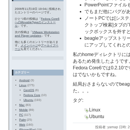
PowerPointファイルも
2006年11月19日 19:04に投稿され
でもまだ他にバグが
たエントリーのページです。
ノートPCでは[システ
ひとつ前の投稿は「
Fedora Core6
へのMovableTypeのインストー
クトップ検索]タブの"Index 
ル
」です。
ックボックスを外す
次の投稿は「
VMware Workstation
and Player updates
」です。
beagleアップス
他にも多くのエントリーがありま
にアップしてくれと
す。
メインページ
や
アーカイブペ
ージ
も見てください。
私のhomeディレクトリにはe
あるため発生したようです。ちな
Fedora Core6では0.2.10
カテゴリー
はでないかもですね。
Android
(3)
結局おさまらないのでbea
Linux
(275)
た。。。
CentOS
(6)
Fedora Core
(10)
タグ:
Ubuntu
(193)
Mac
(83)
Linux
Mobile
(89)
PC
(117)
Ubuntu
Palm
(25)
Web
(160)
投稿者: yamap 日時: 
iPhone/iPad
(19)