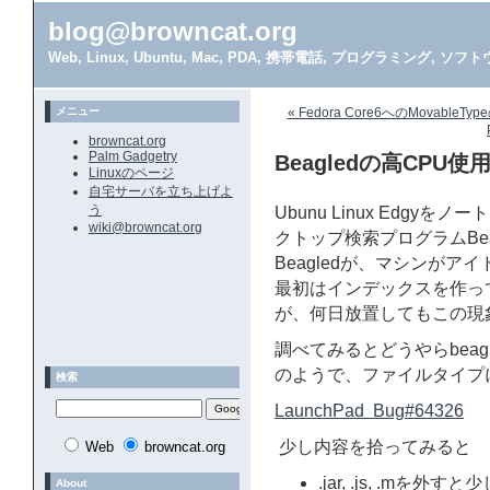
blog@browncat.org
Web, Linux, Ubuntu, Mac, PDA, 携帯電話, プログラミング, 
メニュー
« Fedora Core6へのMovable
browncat.org
Palm Gadgetry
Beagledの高CPU使用率
Linuxのページ
自宅サーバを立ち上げよ
う
Ubunu Linux Edg
wiki@browncat.org
クトップ検索プログラムBe
Beagledが、マシンが
最初はインデックスを作っ
が、何日放置してもこの現
調べてみるとどうやらbea
のようで、ファイルタイプ
検索
LaunchPad Bug#64326
少し内容を拾ってみると
Web
browncat.org
.jar, .js, .mを外す
About