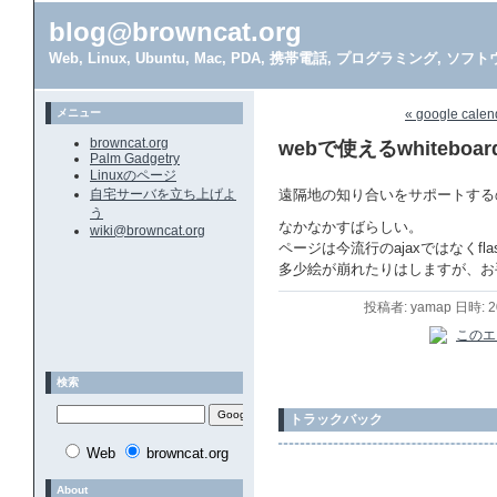
blog@browncat.org
Web, Linux, Ubuntu, Mac, PDA, 携帯電話, プログラミング, 
メニュー
« google cal
browncat.org
webで使えるwhiteboar
Palm Gadgetry
Linuxのページ
自宅サーバを立ち上げよ
遠隔地の知り合いをサポートする
う
なかなかすばらしい。
wiki@browncat.org
ページは今流行のajaxではなくf
多少絵が崩れたりはしますが、お
投稿者: yamap 日時: 
検索
トラックバック
Web
browncat.org
About