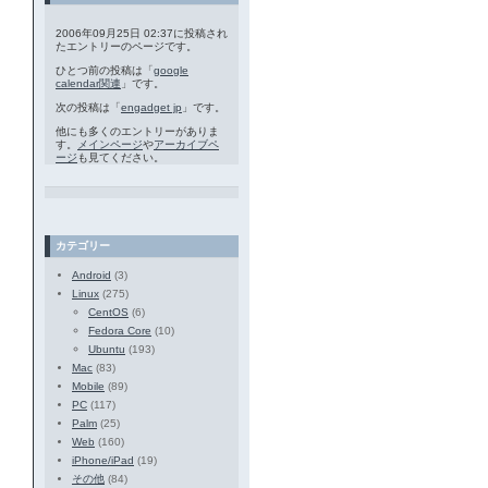
2006年09月25日 02:37に投稿され
たエントリーのページです。
ひとつ前の投稿は「
google
calendar関連
」です。
次の投稿は「
engadget jp
」です。
他にも多くのエントリーがありま
す。
メインページ
や
アーカイブペ
ージ
も見てください。
カテゴリー
Android
(3)
Linux
(275)
CentOS
(6)
Fedora Core
(10)
Ubuntu
(193)
Mac
(83)
Mobile
(89)
PC
(117)
Palm
(25)
Web
(160)
iPhone/iPad
(19)
その他
(84)