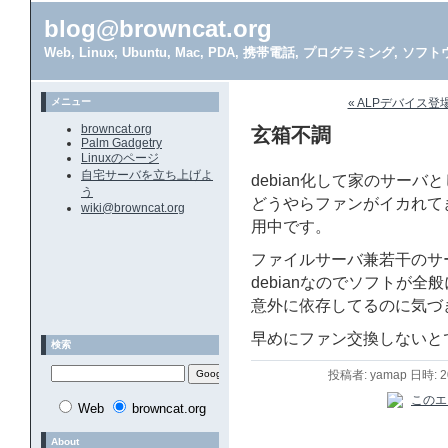
blog@browncat.org
Web, Linux, Ubuntu, Mac, PDA, 携帯電話, プログラミング, 
メニュー
« ALPデバイス登
browncat.org
玄箱不調
Palm Gadgetry
Linuxのページ
自宅サーバを立ち上げよ
debian化して家のサー
う
どうやらファンがイカれて
wiki@browncat.org
用中です。
ファイルサーバ兼若干のサ
debianなのでソフトが
意外に依存してるのに気づ
早めにファン交換しないと
検索
投稿者: yamap 日時: 
Web
browncat.org
About