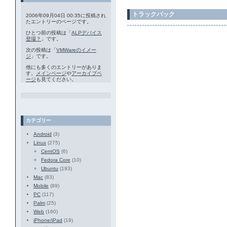
トラックバック
2006年09月04日 00:35に投稿され
たエントリーのページです。
ひとつ前の投稿は「
ALPデバイス
登場？
」です。
次の投稿は「
VMWareのイメー
ジ
」です。
他にも多くのエントリーがありま
す。
メインページ
や
アーカイブペ
ージ
も見てください。
カテゴリー
Android
(3)
Linux
(275)
CentOS
(6)
Fedora Core
(10)
Ubuntu
(193)
Mac
(83)
Mobile
(89)
PC
(117)
Palm
(25)
Web
(160)
iPhone/iPad
(19)