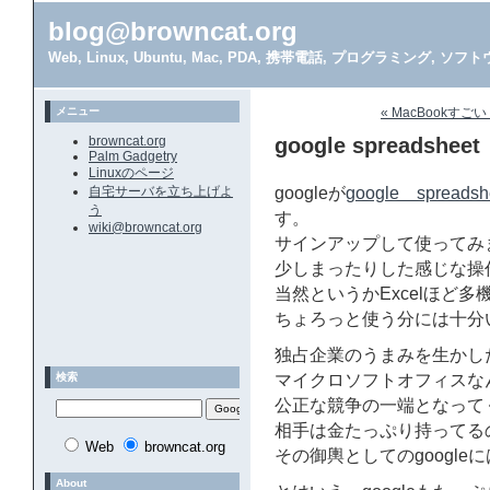
blog@browncat.org
Web, Linux, Ubuntu, Mac, PDA, 携帯電話, プログラミング, 
メニュー
« MacBookすご
browncat.org
google spreadsheet
Palm Gadgetry
Linuxのページ
自宅サーバを立ち上げよ
googleが
google spreadsh
う
す。
wiki@browncat.org
サインアップして使ってみ
少しまったりした感じな操
当然というかExcelほど
ちょろっと使う分には十分
独占企業のうまみを生かし
検索
マイクロソフトオフィスな
公正な競争の一端となって
相手は金たっぷり持ってる
Web
browncat.org
その御輿としてのgoogle
About