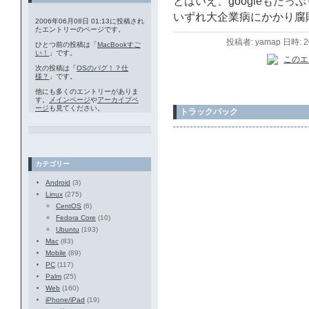
とはいえ、googleもた
いずれ大企業病にかかり腐
2006年06月08日 01:13に投稿され
たエントリーのページです。
投稿者: yamap 日時: 
ひとつ前の投稿は「
MacBookすご
い！
」です。
次の投稿は「
OSのバグ！？仕
様？
」です。
他にも多くのエントリーがありま
す。
メインページ
や
アーカイブペ
ージ
も見てください。
トラックバック
カテゴリー
Android
(3)
Linux
(275)
CentOS
(6)
Fedora Core
(10)
Ubuntu
(193)
Mac
(83)
Mobile
(89)
PC
(117)
Palm
(25)
Web
(160)
iPhone/iPad
(19)