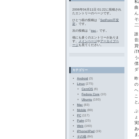
私
曲
2006年04月11日 01:22に投稿され
ん
たエントリーのページです。
そ
ひとつ前の投稿は「
SetPoint不安
定
」です。
二
次の投稿は「
trac
」です。
誰
他にも多くのエントリーがありま
音
す。
メインページ
や
アーカイブペ
ージ
も見てください。
買
i
う
僕
ダ
カテゴリー
昨
Android
(3)
Linux
(275)
の
CentOS
(6)
ヘ
Fedora Core
(10)
こ
Ubuntu
(193)
と
Mac
(83)
Mobile
(89)
ぶ
PC
(117)
ょ
Palm
(25)
実
Web
(160)
あ
iPhone/iPad
(19)
ま
その他
(84)