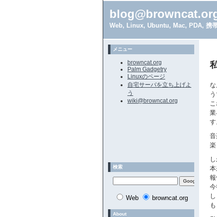
blog@browncat.or
Web, Linux, Ubuntu, Mac, 
メニュー
browncat.org
Palm Gadgetry
Linuxのページ
自宅サーバを立ち上げよ
な
う
う
wiki@browncat.org
こ
業
す
音
楽
し
検索
本
報
今
し
Web
browncat.org
も
About