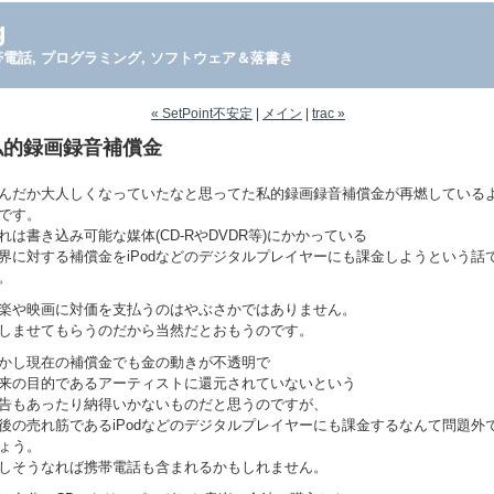
g
PDA, 携帯電話, プログラミング, ソフトウェア＆落書き
« SetPoint不安定
|
メイン
|
trac »
私的録画録音補償金
んだか大人しくなっていたなと思ってた私的録画録音補償金が再燃している
です。
れは書き込み可能な媒体(CD-RやDVDR等)にかかっている
界に対する補償金をiPodなどのデジタルプレイヤーにも課金しようという話
。
楽や映画に対価を支払うのはやぶさかではありません。
しませてもらうのだから当然だとおもうのです。
かし現在の補償金でも金の動きが不透明で
来の目的であるアーティストに還元されていないという
告もあったり納得いかないものだと思うのですが、
後の売れ筋であるiPodなどのデジタルプレイヤーにも課金するなんて問題外
ょう。
しそうなれば携帯電話も含まれるかもしれません。