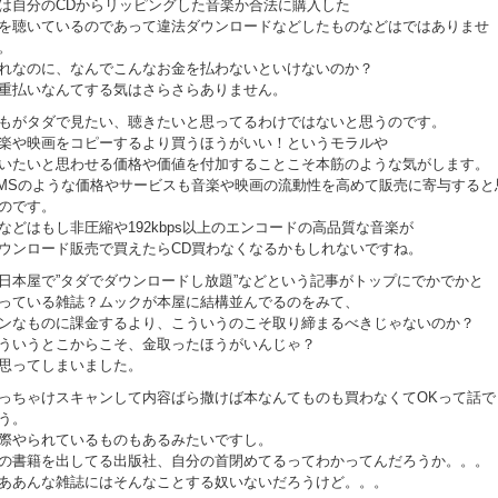
は自分のCDからリッピングした音楽か合法に購入した
を聴いているのであって違法ダウンロードなどしたものなどはではありませ
。
れなのに、なんでこんなお金を払わないといけないのか？
重払いなんてする気はさらさらありません。
もがタダで見たい、聴きたいと思ってるわけではないと思うのです。
楽や映画をコピーするより買うほうがいい！というモラルや
いたいと思わせる価格や価値を付加することこそ本筋のような気がします。
TMSのような価格やサービスも音楽や映画の流動性を高めて販売に寄与すると
のです。
などはもし非圧縮や192kbps以上のエンコードの高品質な音楽が
ウンロード販売で買えたらCD買わなくなるかもしれないですね。
日本屋で”タダでダウンロードし放題”などという記事がトップにでかでかと
っている雑誌？ムックが本屋に結構並んでるのをみて、
ンなものに課金するより、こういうのこそ取り締まるべきじゃないのか？
ういうとこからこそ、金取ったほうがいんじゃ？
思ってしまいました。
っちゃけスキャンして内容ばら撒けば本なんてものも買わなくてOKって話で
う。
際やられているものもあるみたいですし。
の書籍を出してる出版社、自分の首閉めてるってわかってんだろうか。。。
ああんな雑誌にはそんなことする奴いないだろうけど。。。