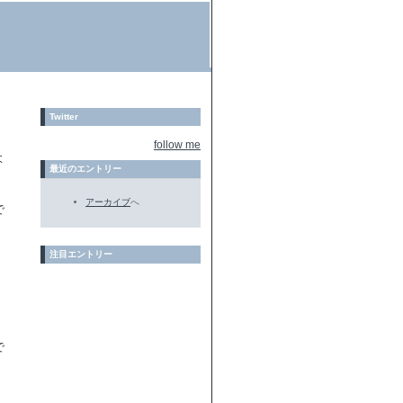
Twitter
follow me
よ
最近のエントリー
アーカイブ
へ
で
注目エントリー
で