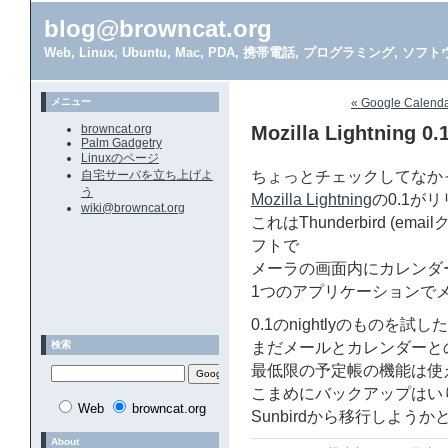
blog@browncat.org
Web, Linux, Ubuntu, Mac, PDA, 携帯電話, プログラミング, 
メニュー
« Google Calend
browncat.org
Mozilla Lightning 0.
Palm Gadgetry
Linuxのページ
自宅サーバを立ち上げよ
ちょっとチェックしてなか
う
Mozilla Lightning
の0.1が
wiki@browncat.org
これはThunderbird (
フトで
メーラの画面内にカレンダー
1つのアプリケーションで
0.1のnightlyのもの
検索
まだメールとカレンダーと
最低限の予定帳の機能は使
こまめにバックアップはいり
Web
browncat.org
Sunbirdから移行しよう
About