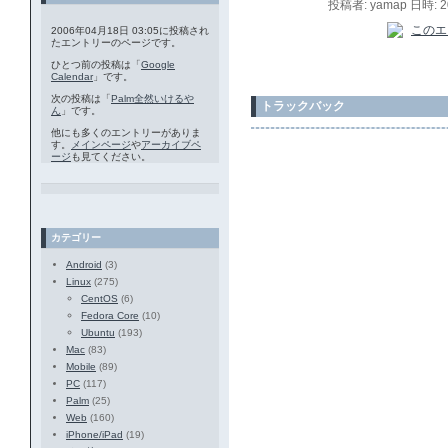
投稿者: yamap 日時: 
2006年04月18日 03:05に投稿され
たエントリーのページです。
ひとつ前の投稿は「
Google
Calendar
」です。
次の投稿は「
Palm全然いけるや
トラックバック
ん
」です。
他にも多くのエントリーがありま
す。
メインページ
や
アーカイブペ
ージ
も見てください。
カテゴリー
Android
(3)
Linux
(275)
CentOS
(6)
Fedora Core
(10)
Ubuntu
(193)
Mac
(83)
Mobile
(89)
PC
(117)
Palm
(25)
Web
(160)
iPhone/iPad
(19)