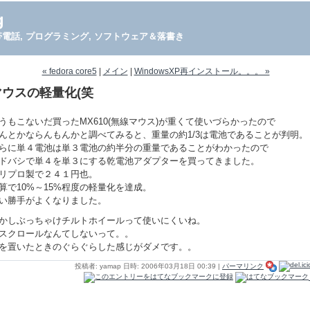
g
PDA, 携帯電話, プログラミング, ソフトウェア＆落書き
« fedora core5
|
メイン
|
WindowsXP再インストール。。。 »
マウスの軽量化(笑
うもこないだ買ったMX610(無線マウス)が重くて使いづらかったので
んとかならんもんかと調べてみると、重量の約1/3は電池であることが判明。
らに単４電池は単３電池の約半分の重量であることがわかったので
ドバシで単４を単３にする乾電池アダプターを買ってきました。
リプロ製で２４１円也。
算で10%～15%程度の軽量化を達成。
い勝手がよくなりました。
かしぶっちゃけチルトホイールって使いにくいね。
スクロールなんてしないって。。
を置いたときのぐらぐらした感じがダメです。。
投稿者: yamap 日時: 2006年03月18日 00:39
|
パーマリンク