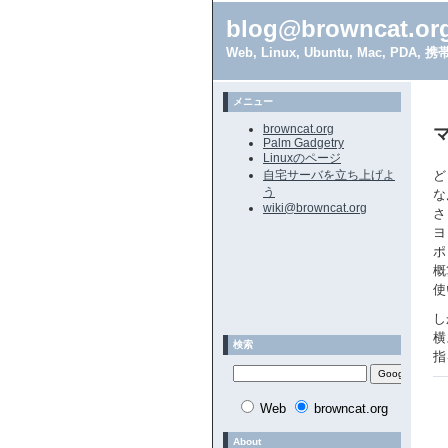
blog@browncat.or
Web, Linux, Ubuntu, Mac, 
メニュー
browncat.org
Palm Gadgetry
Linuxのページ
自宅サーバを立ち上げよ
ど
う
な
wiki@browncat.org
さ
ヨ
ポ
概
使
し
横
検索
指
Web
browncat.org
About