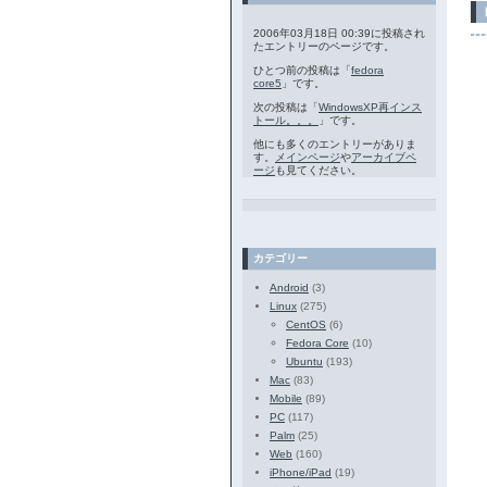
2006年03月18日 00:39に投稿され
たエントリーのページです。
ひとつ前の投稿は「
fedora
core5
」です。
次の投稿は「
WindowsXP再インス
トール。。。
」です。
他にも多くのエントリーがありま
す。
メインページ
や
アーカイブペ
ージ
も見てください。
カテゴリー
Android
(3)
Linux
(275)
CentOS
(6)
Fedora Core
(10)
Ubuntu
(193)
Mac
(83)
Mobile
(89)
PC
(117)
Palm
(25)
Web
(160)
iPhone/iPad
(19)