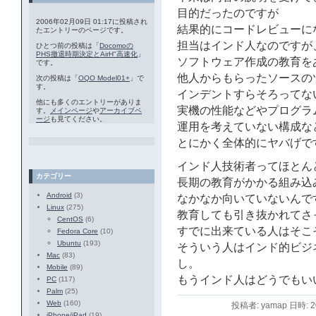
目的だったのですが
2006年02月09日 01:17に投稿され
結果的にコードレビューに
たエントリーのページです。
担当はインド人なのですが
ひとつ前の投稿は「
Docomoの
PHS撤退時期決定とAirH"高速化
」
ソフトウェア作成の教育を
です。
他人からもらったソースの
次の投稿は「
OQO Model01+
」で
す。
インデントすらそろってな
他にも多くのエントリーがありま
実機の性能などやプログラ
す。
メインページ
や
アーカイブペ
ージ
も見てください。
運用を考えていない構成な
とにかく全体的にヤバげで
インド人技術者ってほとんど
カテゴリー
長期の教育がかかる組み込
Android
(3)
なかなか向いていないんで
Linux
(275)
教育しても引き抜かれてさ
CentOS
(6)
すでに出来ている人はそこ
Fedora Core
(10)
Ubuntu
(193)
そういう人はインド的ビジ
Mac
(83)
し。
Mobile
(89)
もうインド人はどうでもい
PC
(117)
Palm
(25)
Web
(160)
投稿者: yamap 日時: 
iPhone/iPad
(19)