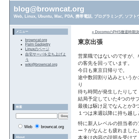
blog@browncat.org
Web, Linux, Ubuntu, Mac, PDA, 携帯電話, プログラミング, 
メニュー
« DocomoのPHS撤退時期決
browncat.org
東京出張
Palm Gadgetry
Linuxのページ
自宅サーバを立ち上げよ
営業職ではないのですが、
う
の客先を回っています。
wiki@browncat.org
今日も東京日帰りで。
途中数回割り込みというか
り
待ち時間が発生したりして
結局予定していた4つのサ
最後は駆け足でなんとか3
検索
１つは来週以降に持ち越し
特に新人レベルの担当者の
Web
browncat.org
ー？がなんとも疲れました
本来は内容の説明を受けて
About