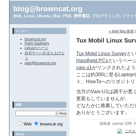
blog@browncat.org
Web, Linux, Ubuntu, Mac, PDA, 携帯電話, プログラミング, 
メニュー
« Intel Mac発表
browncat.org
Tux Mobil Linux Sur
Palm Gadgetry
Linuxのページ
自宅サーバを立ち上げよ
Tux Mobil Linux Survey
と
う
Handheld PCs
というページの
wiki@browncat.org
vaio u1
がリンクされたよう
ここは約300に登るLapto
ト、HowToへのリポジト
当方のVaio-U1は調子
更新もしていませんが、
検索
どなたかに推薦していただ
ありがとうございます。
投稿者: yamap 日時: 
Web
browncat.org
About