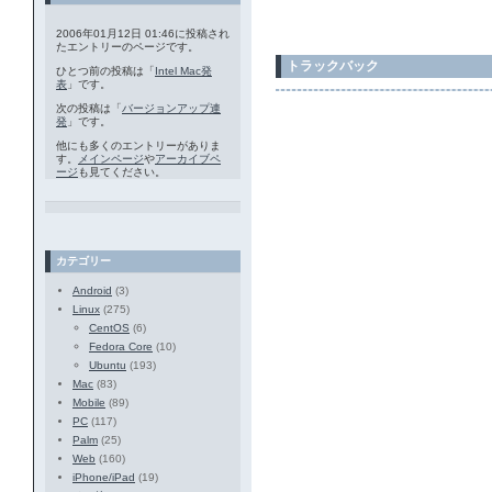
2006年01月12日 01:46に投稿され
たエントリーのページです。
トラックバック
ひとつ前の投稿は「
Intel Mac発
表
」です。
次の投稿は「
バージョンアップ連
発
」です。
他にも多くのエントリーがありま
す。
メインページ
や
アーカイブペ
ージ
も見てください。
カテゴリー
Android
(3)
Linux
(275)
CentOS
(6)
Fedora Core
(10)
Ubuntu
(193)
Mac
(83)
Mobile
(89)
PC
(117)
Palm
(25)
Web
(160)
iPhone/iPad
(19)